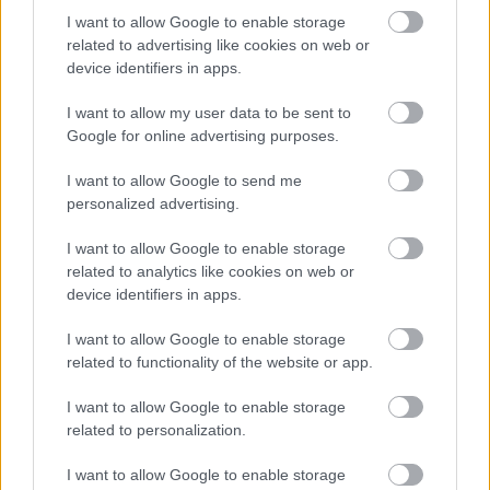
I want to allow Google to enable storage
related to advertising like cookies on web or
Segítsüti 2018 ősz: Mákosguba torta
device identifiers in apps.
I want to allow my user data to be sent to
Google for online advertising purposes.
Hahó húsvét! 1.: Aszalt gyümölcsös
minikalács
I want to allow Google to send me
personalized advertising.
I want to allow Google to enable storage
related to analytics like cookies on web or
A színe, a színe! Vérnarancs tart
device identifiers in apps.
I want to allow Google to enable storage
related to functionality of the website or app.
Segítsüti 2016 ősz: Tiramisu brownies
I want to allow Google to enable storage
related to personalization.
I want to allow Google to enable storage