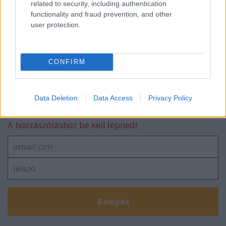
related to security, including authentication
Mindig még jobb: M&M's keksz
functionality and fraud prevention, and other
user protection.
CONFIRM
blog.hu
facebook
Data Deletion
Data Access
Privacy Policy
Szólj hozzá!
A hozzászóláshoz be kell lépned!