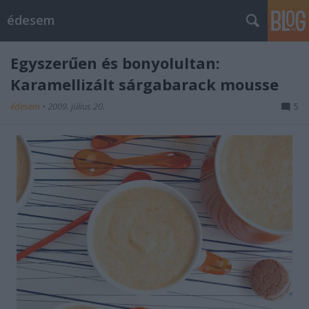
édesem
Egyszerűen és bonyolultan:
Karamellizált sárgabarack mousse
édesem
•
2009. július 20.
5