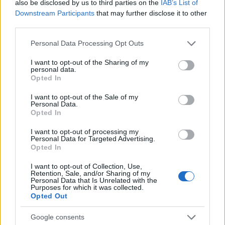
karamellizáld. Keverd össze a fűszerekkel, és várd meg, amíg
also be disclosed by us to third parties on the
IAB’s List of
kihűl. Pürésítsd.
Downstream Participants
that may further disclose it to other
third parties.
A tejszínből verj kemény habot.
Keverd össze a pâte à bombe-ot az olasz meringue-gel, a
Please note that this website/app uses one or more Google
Personal Data Processing Opt Outs
tejszínhabot a barackkal, és végül a tojásos és a barackos
services and may gather and store information including but
részt is.
not limited to your visit or usage behaviour. You may click to
I want to opt-out of the Sharing of my
personal data.
Tálald kis tálkákban, néhány órára tedd hűtőbe.
grant or deny consent to Google and its third-party tags to
Opted In
8 adag lesz belőle.
use your data for below specified purposes in below Google
consent section.
I want to opt-out of the Sale of my
Personal Data.
Gordon Ramsay Just Desserts c. könyvéből.
Opted In
I want to opt-out of processing my
Personal Data for Targeted Advertising.
Opted In
Címkék:
sárgabarack
desszert
haladóknak
mousse
I want to opt-out of Collection, Use,
Retention, Sale, and/or Sharing of my
Personal Data that Is Unrelated with the
Purposes for which it was collected.
Opted Out
Ajánlott bejegyzések:
Google consents