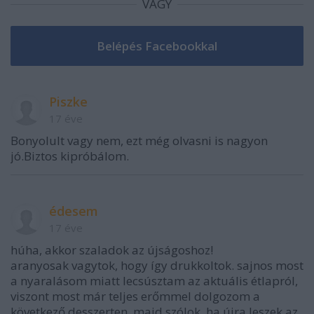
VAGY
Piszke
17 éve
Bonyolult vagy nem, ezt még olvasni is nagyon
jó.Biztos kipróbálom.
édesem
17 éve
húha, akkor szaladok az újságoshoz!
aranyosak vagytok, hogy így drukkoltok. sajnos most
a nyaralásom miatt lecsúsztam az aktuális étlapról,
viszont most már teljes erőmmel dolgozom a
következő desszerten. majd szólok, ha újra leszek az