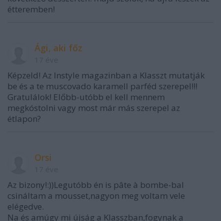
étteremben!
Ági, aki főz
17 éve
Képzeld! Az Instyle magazinban a Klasszt mutatják
be és a te muscovado karamell parféd szerepel!!!
Gratulálok! Előbb-utóbb el kell mennem
megkóstolni vagy most már más szerepel az
étlapon?
Orsi
17 éve
Az bizony!:))Legutóbb én is pâte à bombe-bal
csináltam a mousset,nagyon meg voltam vele
elégedve.
Na és amúgy mi újság a Klasszban,fogynak a