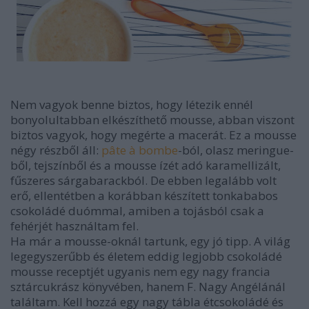
Nem vagyok benne biztos, hogy létezik ennél
bonyolultabban elkészíthető mousse, abban viszont
biztos vagyok, hogy megérte a macerát. Ez a mousse
négy részből áll:
pâte à bombe
-ból, olasz meringue-
ből, tejszínből és a mousse ízét adó karamellizált,
fűszeres sárgabarackból. De ebben legalább volt
erő, ellentétben a korábban készített tonkababos
csokoládé duómmal, amiben a tojásból csak a
fehérjét használtam fel.
Ha már a mousse-oknál tartunk, egy jó tipp. A világ
legegyszerűbb és életem eddig legjobb csokoládé
mousse receptjét ugyanis nem egy nagy francia
sztárcukrász könyvében, hanem F. Nagy Angélánál
találtam. Kell hozzá egy nagy tábla étcsokoládé és