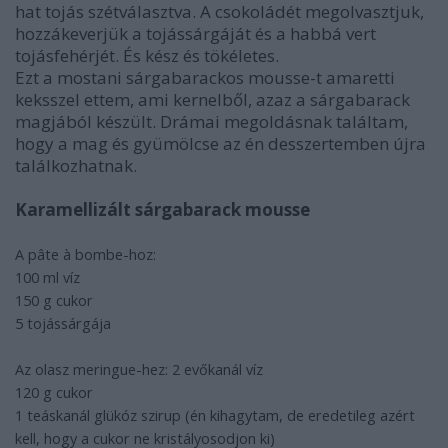
hat tojás szétválasztva. A csokoládét megolvasztjuk,
hozzákeverjük a tojássárgáját és a habbá vert
tojásfehérjét. És kész és tökéletes.
Ezt a mostani sárgabarackos mousse-t amaretti
keksszel ettem, ami kernelből, azaz a sárgabarack
magjából készült. Drámai megoldásnak találtam,
hogy a mag és gyümölcse az én desszertemben újra
találkozhatnak.
Karamellizált sárgabarack mousse
A pâte à bombe-hoz:
100 ml víz
150 g cukor
5 tojássárgája
Az olasz meringue-hez: 2 evőkanál víz
120 g cukor
1 teáskanál glükóz szirup (én kihagytam, de eredetileg azért
kell, hogy a cukor ne kristályosodjon ki)