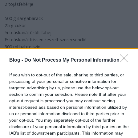
2 tojásfehérje
500 g sárgabarack
25 g cukor
¾ teáskanál őrölt fahéj
½ teáskanál frissen reszelt szerecsendió
300 ml habtejszín
Blog -
Do Not Process My Personal Information
A pâte à bombe-hoz a vízből és a cukorból csinálj
cukorszirupot, és folyamatos keverés mellett lassan csurgasd
rá a kikevert tojássárgákra. Egy elektromos mixerrel addig
If you wish to opt-out of the sale, sharing to third parties, or
processing of your personal or sensitive information for
keverd, amíg nagyon világos és könnyű habot nem kapsz.
targeted advertising by us, please use the below opt-out
Tedd a tálat gyengén forró víz fölé, és keverd tovább, hogy
section to confirm your selection. Please note that after your
besűrűsödjön.
opt-out request is processed you may continue seeing
Az olasz meringue-hez ismét csinálj (csak más arányokkal)
interest-based ads based on personal information utilized by
cukorszirupot. Csurgasd a lágy habbá vert tojásfehérjére, és 5
us or personal information disclosed to third parties prior to
perc alatt keverd selymesen csillogóvá.
your opt-out. You may separately opt-out of the further
A sárgabarackot hámozd meg, magozd ki, vágd négyfelé.
disclosure of your personal information by third parties on the
Szórd meg a cukorral, és sistergően forró serpenyőben
IAB’s list of downstream participants. This information may