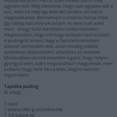
bizonyítványom. Hurrá, szakmunkás bizim még
úgysem volt. Még szerencse, hogy csak egyéves volt a
suli, mert ha még egy évet kell járnom, én tutira
megmakkanok. Bármennyit is szidom, furcsa mód
így utólag hasznosnak tartom, és nem csak azért,
mert - ahogy Szilvi barátnőm szokta mondani -
megtanultam, hogy mit hogy biztosan nem szabad.
A pudingról annyit, hogy a Desszertszalonban
sokszor szemeztem vele, aztán mindig inkább
süteményt választottam, általában az összeset.
Mostanában viszont elkezdett izgatni, hogy milyen
gyöngyöt enni, ezért megcsináltam magamnak, mert
tudtam, hogy mire Vácra érek, megint nem ezt
fogom kérni.
Tapióka puding
(6 adag)
1 tojás
1 doboz (380 g-os) kókusztej
1 1/2 csésze tej