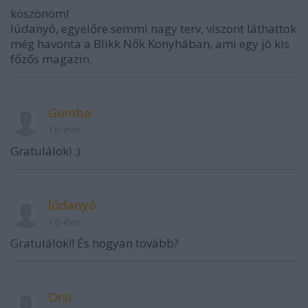
köszönöm!
lúdanyó, egyelőre semmi nagy terv, viszont láthattok
még havonta a Blikk Nők Konyhában, ami egy jó kis
főzős magazin.
Gomba
16 éve
Gratulálok! :)
lúdanyó
16 éve
Gratulálok!! És hogyan tovább?
Orsi