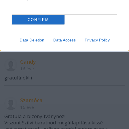
CONFIRM
VAGY
Data Deletion
Data Access
Privacy Policy
Candy
16 éve
gratulálok!:)
Szamóca
16 éve
Gratula a bizonyítványhoz!
Viszont Szilvi barátnőd megállapítása kissé
kedvemet szegi... erősen gondolkodom ezen a