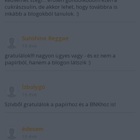
cukrászsulin, de akkor lehet, hogy továbbra is
inkább a blogokból tanulok. :)
Sunshine Reggae
16 éve
gratulálok!!! nagyon ügyes vagy - és ez nem a
papírból, hanem a blogon látszik :)
Ízbolygó
16 éve
Szívből gratulálok a papírhoz és a BNKhoz is!
édesem
16 éve