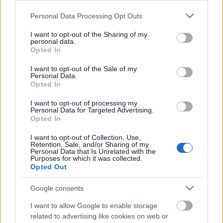
Please note that this website/app uses one or more Google
Personal Data Processing Opt Outs
Ajánlott bejegyzések:
services and may gather and store information including but
not limited to your visit or usage behaviour. You may click to
I want to opt-out of the Sharing of my
personal data.
grant or deny consent to Google and its third-party tags to
Opted In
use your data for below specified purposes in below Google
Hahó húsvét! 2.: Kókuszgolyó tojás
consent section.
I want to opt-out of the Sale of my
Personal Data.
Opted In
I want to opt-out of processing my
Hahó húsvét! 1.: Aszalt gyümölcsös
Personal Data for Targeted Advertising.
minikalács
Opted In
I want to opt-out of Collection, Use,
Retention, Sale, and/or Sharing of my
Personal Data that Is Unrelated with the
Purposes for which it was collected.
A linzer uncsi? Matcha-málna linzervirág
Opted Out
Google consents
I want to allow Google to enable storage
Mindig még jobb: M&M's keksz
related to advertising like cookies on web or