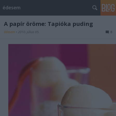
édesem
A papír öröme: Tapióka puding
édesem
•
2010. július 05.
8