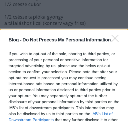
1/2 csésze cukor
1/2 csésze tapióka gyöngy
a tálaláshoz licsi (konzerv vagy friss)
1. Egy lábosban keverd simára a tojást, öntsd rá a
Blog -
Do Not Process My Personal Information
kókusztejet, a tejet és a cukrot, keverd fel. Add hozzá
a tapiókát, hagyd állni 20 percig.
2. Közepes lángon forrald fel a keveréket,
If you wish to opt-out of the sale, sharing to third parties, or
processing of your personal or sensitive information for
folyamatosan keverve sűrítsd be kb. 10 perc alatt.
targeted advertising by us, please use the below opt-out
Lefedve hagyd kihűlni.
section to confirm your selection. Please note that after your
3. Én licsivel tálaltam, de biztosan jó lenne pirított
opt-out request is processed you may continue seeing
kókuszchips-szel, ananásszal és mangóval is.
interest-based ads based on personal information utilized by
us or personal information disclosed to third parties prior to
your opt-out. You may separately opt-out of the further
disclosure of your personal information by third parties on the
IAB’s list of downstream participants. This information may
Címkék:
kókusz
puding
kezdőknek is
vacsora vendégség
also be disclosed by us to third parties on the
IAB’s List of
Downstream Participants
that may further disclose it to other
third parties.