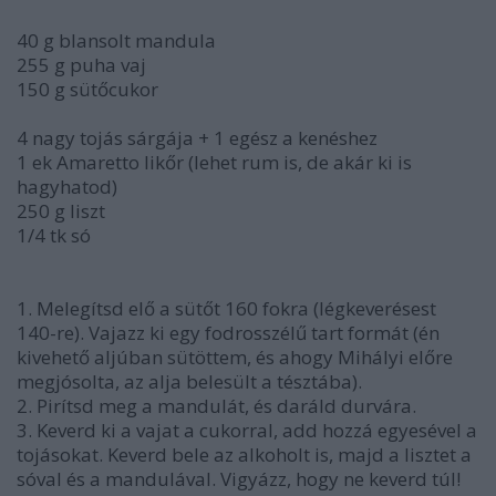
40 g blansolt mandula
255 g puha vaj
150 g sütőcukor
4 nagy tojás sárgája + 1 egész a kenéshez
1 ek Amaretto likőr (lehet rum is, de akár ki is
hagyhatod)
250 g liszt
1/4 tk só
1. Melegítsd elő a sütőt 160 fokra (légkeverésest
140-re). Vajazz ki egy fodrosszélű tart formát (én
kivehető aljúban sütöttem, és ahogy Mihályi előre
megjósolta, az alja belesült a tésztába).
2. Pirítsd meg a mandulát, és daráld durvára.
3. Keverd ki a vajat a cukorral, add hozzá egyesével a
tojásokat. Keverd bele az alkoholt is, majd a lisztet a
sóval és a mandulával. Vigyázz, hogy ne keverd túl!