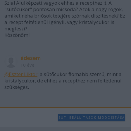
Szia! Alulképzett vagyok ehhez a recepthez :). A
"sütőcukor" pontosan micsoda? Azok a nagy rögök,
amiket néha briósok tetejére szórnak díszítésnek? Ez
a recept feltétlenül igényli, vagy kristálycukor is
megteszi?
Köszönöm!
édesem
10 éve
@Eszter Liktor
: a sütőcukor finomabb szemű, mint a
kristálycukor, de ehhez a recepthez nem feltétlenül
szükséges.
SÜTI BEÁLLÍTÁSOK MÓDOSÍTÁSA