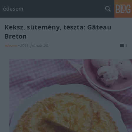
édesem
Keksz, sütemény, tészta: Gâteau
Breton
édesem
•
2011. február 23.
5