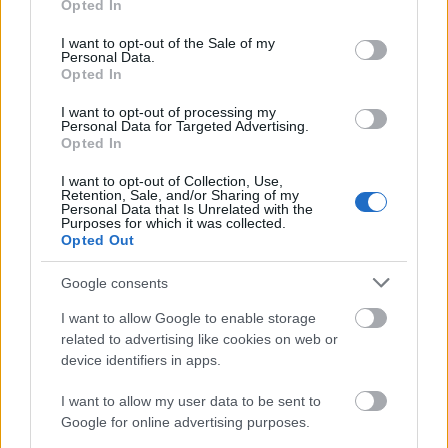
Opted In
Ajánlott bejegyzések:
use your data for below specified purposes in below Google
consent section.
I want to opt-out of the Sale of my
Personal Data.
Hahó húsvét! 4.: Mandulás linzer mango
Opted In
curddel
I want to opt-out of processing my
Personal Data for Targeted Advertising.
Opted In
I want to opt-out of Collection, Use,
Hahó húsvét! 2.: Kókuszgolyó tojás
Retention, Sale, and/or Sharing of my
Personal Data that Is Unrelated with the
Purposes for which it was collected.
Opted Out
Google consents
Könnyített: Gesztenyés alagút
I want to allow Google to enable storage
related to advertising like cookies on web or
device identifiers in apps.
Ha akarom, torta, ha akarom, desszert:
I want to allow my user data to be sent to
Sós karamellás sajttorta
Google for online advertising purposes.