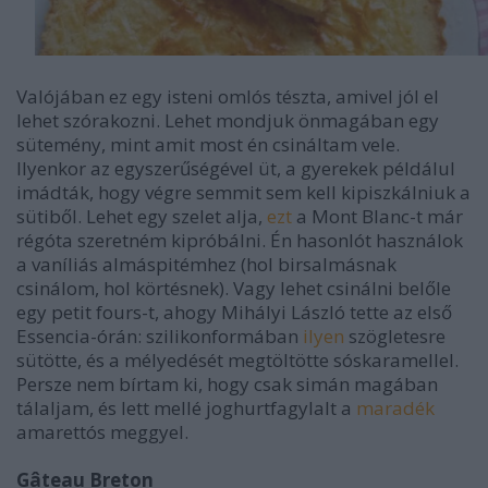
Valójában ez egy isteni omlós tészta, amivel jól el
lehet szórakozni. Lehet mondjuk önmagában egy
sütemény, mint amit most én csináltam vele.
Ilyenkor az egyszerűségével üt, a gyerekek példálul
imádták, hogy végre semmit sem kell kipiszkálniuk a
sütiből. Lehet egy szelet alja,
ezt
a Mont Blanc-t már
régóta szeretném kipróbálni. Én hasonlót használok
a vaníliás almáspitémhez (hol birsalmásnak
csinálom, hol körtésnek). Vagy lehet csinálni belőle
egy petit fours-t, ahogy Mihályi László tette az első
Essencia-órán: szilikonformában
ilyen
szögletesre
sütötte, és a mélyedését megtöltötte sóskaramellel.
Persze nem bírtam ki, hogy csak simán magában
tálaljam, és lett mellé joghurtfagylalt a
maradék
amarettós meggyel.
Gâteau Breton