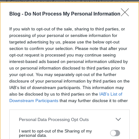
4. Simítsd el a tortaformában. A tetejét kend meg a
tojással. Süsd 35-45 percig, hogy a teteje szép
Blog -
Do Not Process My Personal Information
barnára süljön, és a közepe is megszilárduljon (ha
megnyomod, visszaugrik).
5. Ha a fagylaltot is meg szeretnéd csinálni, keverj ki
If you wish to opt-out of the sale, sharing to third parties, or
80 g cukrot 400 g joghurtban. Tedd a fagylaltgépbe,
processing of your personal or sensitive information for
és ha kész, az utolsó egy-két keverésnél dobd bele a
targeted advertising by us, please use the below opt-out
section to confirm your selection. Please note that after your
meggyet is.
opt-out request is processed you may continue seeing
interest-based ads based on personal information utilized by
Süti recept: Rose Levy Beranbaum: Rose's Heavenly
us or personal information disclosed to third parties prior to
Cakes
your opt-out. You may separately opt-out of the further
disclosure of your personal information by third parties on the
IAB’s list of downstream participants. This information may
also be disclosed by us to third parties on the
IAB’s List of
Downstream Participants
that may further disclose it to other
Címkék:
fagylalt
sütemény
omlós tészta
kezdőknek is
third parties.
délutáni vendégség
Please note that this website/app uses one or more Google
Personal Data Processing Opt Outs
services and may gather and store information including but
not limited to your visit or usage behaviour. You may click to
I want to opt-out of the Sharing of my
personal data.
grant or deny consent to Google and its third-party tags to