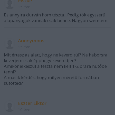
Piszke
15 éve
Ez annyira durván finom tészta...Pedig tök egyszerű
alapanyagok vannak csak benne. Nagyon szeretem.
Anonymous
15 éve
Mit értesz az alatt, hogy ne keverd túl? Ne haborsra
keverjem csak épphogy keveredjen?
Amikor elkészül a tészta nem kell 1-2 órára hütőbe
tenni?
A másik kérdés, hogy milyen méretű formában
sütötted?
Eszter Liktor
10 éve