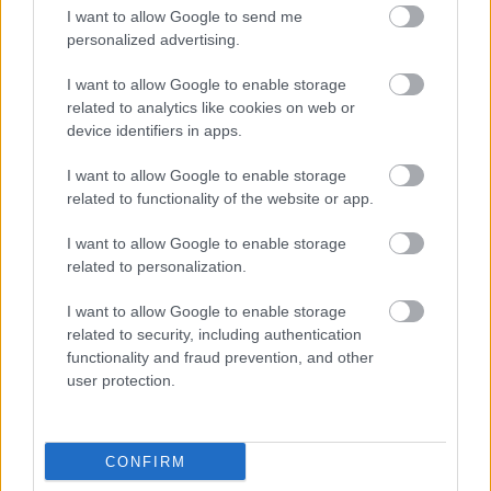
I want to allow Google to send me
personalized advertising.
Budapest cheesecake: A tiéd a legjobb?
I want to allow Google to enable storage
related to analytics like cookies on web or
device identifiers in apps.
I want to allow Google to enable storage
blog.hu
facebook
related to functionality of the website or app.
I want to allow Google to enable storage
related to personalization.
Szólj hozzá!
A hozzászóláshoz be kell lépned!
I want to allow Google to enable storage
related to security, including authentication
functionality and fraud prevention, and other
user protection.
CONFIRM