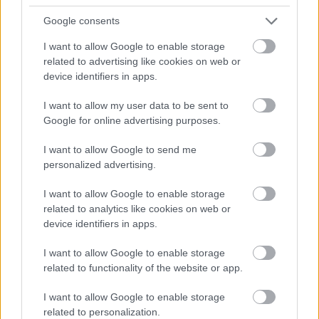
Mindig még jobb: M&M's keksz
Google consents
I want to allow Google to enable storage
related to advertising like cookies on web or
device identifiers in apps.
Bevonz: Csokis spirál
I want to allow my user data to be sent to
Google for online advertising purposes.
Már megint az olíva: Szilváspite
I want to allow Google to send me
(laktózmentes)
personalized advertising.
I want to allow Google to enable storage
related to analytics like cookies on web or
device identifiers in apps.
blog.hu
facebook
I want to allow Google to enable storage
related to functionality of the website or app.
Szólj hozzá!
I want to allow Google to enable storage
related to personalization.
A hozzászóláshoz be kell lépned!