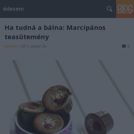
édesem
Ha tudná a bálna: Marcipános
teasütemény
édesem
•
2011. június 26.
6