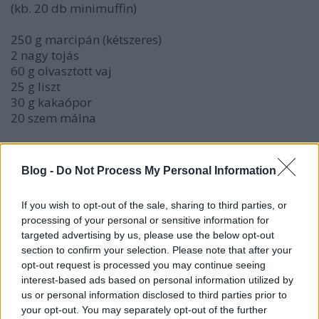
(kb. 20 db minimuffin)
250 g marcipán (kétszeres)
2 nagy tojás
60 g olvasztott vaj
25 g liszt
30 g kakaópor
20 szem málna
1. Melegítsd langyosra a marcipánt a mikróban. Egy
botmixer segítségével egyneműsítsd a tojásokkal.
Blog -
Do Not Process My Personal Information
2. Tedd keverőgépbe, és verd 10 percig. Öntsd bele a
kihűlt olvasztott vajat.
If you wish to opt-out of the sale, sharing to third parties, or
3. Forgasd bele a kakaóporral átszitált lisztet.
processing of your personal or sensitive information for
4. Töltsd habzsákba, és adagold - mint én -
targeted advertising by us, please use the below opt-out
minimuffin papírkapszlikba vagy kivajazott
section to confirm your selection. Please note that after your
szilikonformába. Nyomj mindegyik mélyedésbe
opt-out request is processed you may continue seeing
vagy kapszliba egy-egy málnát. Süsd 180 fokon kb.
interest-based ads based on personal information utilized by
20 percig.
us or personal information disclosed to third parties prior to
your opt-out. You may separately opt-out of the further