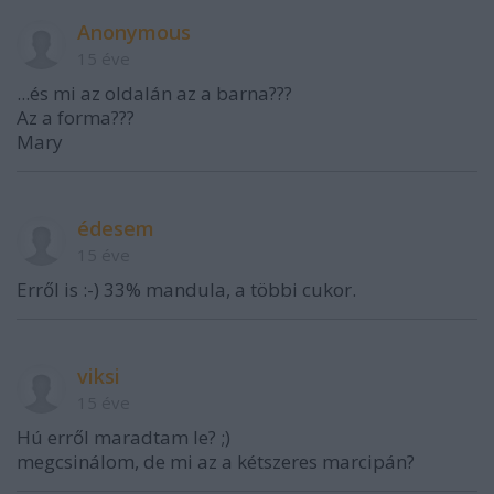
Anonymous
15 éve
...és mi az oldalán az a barna???
Az a forma???
Mary
édesem
15 éve
Erről is :-) 33% mandula, a többi cukor.
viksi
15 éve
Hú erről maradtam le? ;)
megcsinálom, de mi az a kétszeres marcipán?