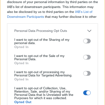
disclosure of your personal information by third parties on the
IAB’s list of downstream participants. This information may
also be disclosed by us to third parties on the
IAB’s List of
Címkék:
marcipán
málna
kezdőknek is
petit fours
teához
Downstream Participants
that may further disclose it to other
third parties.
Please note that this website/app uses one or more Google
Personal Data Processing Opt Outs
services and may gather and store information including but
not limited to your visit or usage behaviour. You may click to
I want to opt-out of the Sharing of my
Ajánlott bejegyzések:
personal data.
grant or deny consent to Google and its third-party tags to
Opted In
use your data for below specified purposes in below Google
consent section.
Hahó húsvét! 3.: Narancsos répatorta
I want to opt-out of the Sale of my
Personal Data.
kenyérke
Opted In
I want to opt-out of processing my
Personal Data for Targeted Advertising.
Opted In
Segítsüti 2017 ősz: Nutellás banánkuglóf
I want to opt-out of Collection, Use,
Retention, Sale, and/or Sharing of my
Personal Data that Is Unrelated with the
Purposes for which it was collected.
Opted Out