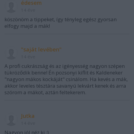
édesem
14 éve
köszönöm a tippeket, így tényleg egész gyorsan
elfogy majd a mák!
"saját levében"
14 éve
A profi cukrászság és az igényesség nagyon szépen
tükröződik benne! Én pozsonyi kiflit és Kaldeneker
"nagyon mákos kockáját" csinálom. Ha kevés a mák,
akkor leveles tésztára savanyú lekvárt kenek és arra
szórom a mákot, aztán feltekerem.
Jutka
14 éve
Nagyon jól néz ki :)