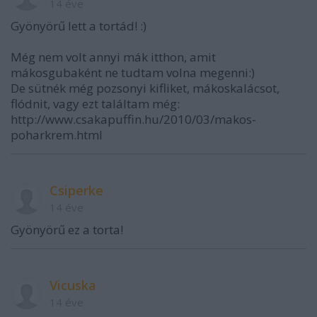
14 éve
Gyönyörű lett a tortád! :)
Még nem volt annyi mák itthon, amit
mákosgubaként ne tudtam volna megenni:)
De sütnék még pozsonyi kifliket, mákoskalácsot,
flódnit, vagy ezt találtam még:
http://www.csakapuffin.hu/2010/03/makos-
poharkrem.html
Csiperke
14 éve
Gyönyörű ez a torta!
Vicuska
14 éve