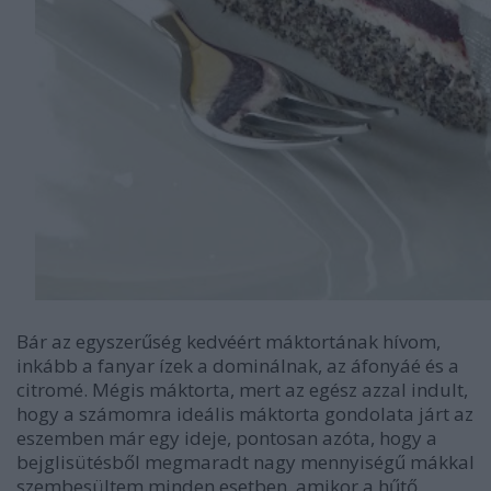
Bár az egyszerűség kedvéért máktortának hívom,
inkább a fanyar ízek a dominálnak, az áfonyáé és a
citromé. Mégis máktorta, mert az egész azzal indult,
hogy a számomra ideális máktorta gondolata járt az
eszemben már egy ideje, pontosan azóta, hogy a
bejglisütésből megmaradt nagy mennyiségű mákkal
szembesültem minden esetben, amikor a hűtő