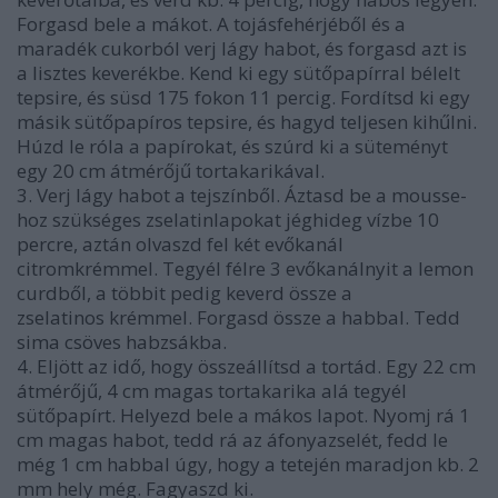
Forgasd bele a mákot. A tojásfehérjéből és a
maradék cukorból verj lágy habot, és forgasd azt is
a lisztes keverékbe. Kend ki egy sütőpapírral bélelt
tepsire, és süsd 175 fokon 11 percig. Fordítsd ki egy
másik sütőpapíros tepsire, és hagyd teljesen kihűlni.
Húzd le róla a papírokat, és szúrd ki a süteményt
egy 20 cm átmérőjű tortakarikával.
3. Verj lágy habot a tejszínből. Áztasd be a mousse-
hoz szükséges zselatinlapokat jéghideg vízbe 10
percre, aztán olvaszd fel két evőkanál
citromkrémmel. Tegyél félre 3 evőkanálnyit a lemon
curdből, a többit pedig keverd össze a
zselatinos krémmel. Forgasd össze a habbal. Tedd
sima csöves habzsákba.
4. Eljött az idő, hogy összeállítsd a tortád. Egy 22 cm
átmérőjű, 4 cm magas tortakarika alá tegyél
sütőpapírt. Helyezd bele a mákos lapot. Nyomj rá 1
cm magas habot, tedd rá az áfonyazselét, fedd le
még 1 cm habbal úgy, hogy a tetején maradjon kb. 2
mm hely még. Fagyaszd ki.