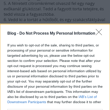
5. A félretett citromkrémet olvaszd fel egy nagy
evőkanál glükózzal. Tedd a fagyott torta tetejére, és
tedd vissza a fagyasztóba.
6. Vedd ki a tortát a hűtőből, és egy szakácsfáklyával
olvaszd meg körben a szélét. Vedd ki a tortát a
karikából, és hagyd a hűtőben kiolvadni.
Blog -
Do Not Process My Personal Information
If you wish to opt-out of the sale, sharing to third parties, or
processing of your personal or sensitive information for
targeted advertising by us, please use the below opt-out
Címkék:
szülinap
torta
mák
citrom
áfonya
mousse
vállalkozó
section to confirm your selection. Please note that after your
szelleműeknek
opt-out request is processed you may continue seeing
interest-based ads based on personal information utilized by
us or personal information disclosed to third parties prior to
your opt-out. You may separately opt-out of the further
disclosure of your personal information by third parties on the
Ajánlott bejegyzések:
IAB’s list of downstream participants. This information may
also be disclosed by us to third parties on the
IAB’s List of
Downstream Participants
that may further disclose it to other
Segítsüti 2018 ősz: Mákosguba torta
third parties.