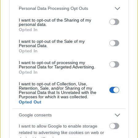
Please note that this website/app uses one or more Google
Personal Data Processing Opt Outs
services and may gather and store information including but
not limited to your visit or usage behaviour. You may click to
I want to opt-out of the Sharing of my
Viszlát Húsvét! Karamellizált banános
personal data.
grant or deny consent to Google and its third-party tags to
kalácspuding
Opted In
use your data for below specified purposes in below Google
consent section.
I want to opt-out of the Sale of my
Personal Data.
Opted In
Hahó húsvét! 1.: Aszalt gyümölcsös
minikalács
I want to opt-out of processing my
Personal Data for Targeted Advertising.
Opted In
I want to opt-out of Collection, Use,
Retention, Sale, and/or Sharing of my
Budapest cheesecake: A tiéd a legjobb?
Personal Data that Is Unrelated with the
Purposes for which it was collected.
Opted Out
Google consents
Segítsüti 2015 ősz: Csokis citromtorta
I want to allow Google to enable storage
related to advertising like cookies on web or