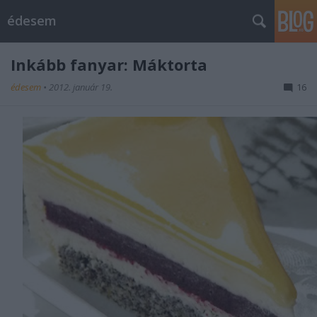
édesem
Inkább fanyar: Máktorta
édesem
•
2012. január 19.
16