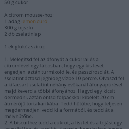
50 g cukor
A citrom mousse-hoz:
1 adag
lemon curd
300 g tejszín
2 db zselatinlap
1 ek glükóz szirup
1. Melegítsd fel az áfonyát a cukorral és a
citromlével egy lábosban, hogy egy kis levet
engedjen, aztán turmixold le, és passzírozd át. A
zselatint áztasd jéghideg vízbe 10 percre. Olvaszd fel
a kifacsart zselatint néhány evőkanál áfonyapürével,
majd keverd a többi áfonyához. Hagyd egy kicsit
dermedni, aztán öntsd folpackkal kibélelt 20 cm
átmérőjű törtakarikába. Tedd hűtőbe, hogy teljesen
megdermedjen, vedd ki a formából, és tedd át a
mélyhűtőbe.
2. A biscuithez tedd a cukrot, a lisztet és a tojást egy
keverőtálba, és verd kb. 4 percig, hogy habos legyen.