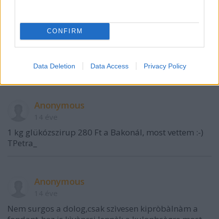
CONFIRM
édesem
14 éve
jó vétel! :-)
Data Deletion
Data Access
Privacy Policy
Anonymous
14 éve
1 kg glükózszirup 280 Ft a Bakonál, most vettem :-)
TPetra_
Anonymous
14 éve
Nem surgos a dolog,csak szìvesen kipròbàlnàm a