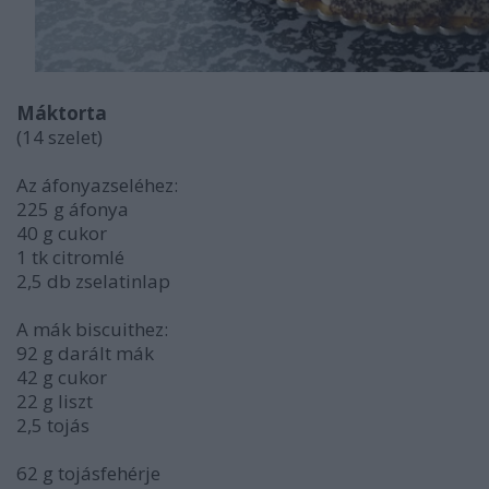
Máktorta
(14 szelet)
Az áfonyazseléhez:
225 g áfonya
40 g cukor
1 tk citromlé
2,5 db zselatinlap
A mák biscuithez:
92 g darált mák
42 g cukor
22 g liszt
2,5 tojás
62 g tojásfehérje