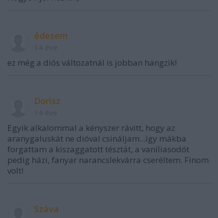
édesem
14 éve
ez még a diós változatnál is jobban hangzik!
Dorisz
14 éve
Egyik alkalommal a kényszer rávitt, hogy az
aranygaluskát ne dióval csináljam...így mákba
forgattam a kiszaggatott tésztát, a vaníliasodót
pedig házi, fanyar narancslekvárra cseréltem. Finom
volt!
Száva