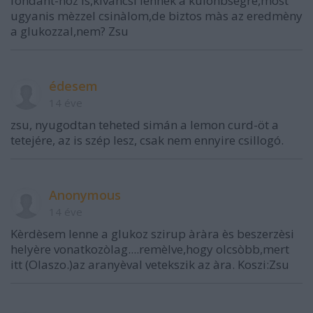
fondant-hoz is,kìvàncsi lennèk a kulonbsègre,most
ugyanis mèzzel csinàlom,de biztos màs az eredmèny
a glukozzal,nem? Zsu
édesem
14 éve
zsu, nyugodtan teheted simán a lemon curd-öt a
tetejére, az is szép lesz, csak nem ennyire csillogó.
Anonymous
14 éve
Kèrdèsem lenne a glukoz szirup àràra ès beszerzèsi
helyère vonatkozòlag....remèlve,hogy olcsòbb,mert
itt (Olaszo.)az aranyèval vetekszik az àra. Koszi:Zsu