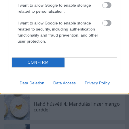
I want to allow Google to enable storage
related to personalization.
I want to allow Google to enable storage
Ajánlott bejegyzések:
related to security, including authentication
functionality and fraud prevention, and other
user protection.
Segítsüti 2018 ősz: Mákosguba torta
CONFIRM
Viszlát Húsvét! Karamellizált banános
kalácspuding
Data Deletion
Data Access
Privacy Policy
Hahó húsvét! 4.: Mandulás linzer mango
curddel