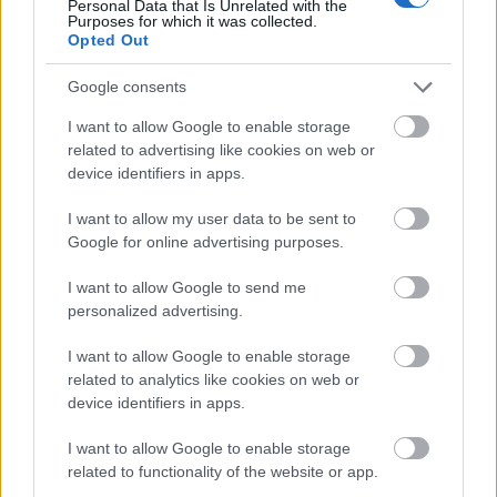
Personal Data that Is Unrelated with the
2. Forrald fel a maradék cukrot 75 ml vízzel, add
Purposes for which it was collected.
hozzá a kamillát, fedd le, és hagyd így 10 percig.
Opted Out
Szűrd át.
Google consents
3. Melegítsd a tojássárgákat a kamillás
cukorsziruppal vízgőz fölött, folyamatosan
I want to allow Google to enable storage
kevergetve, 50 fokosra. Vedd le, és verj belőle
related to advertising like cookies on web or
kemény habot, amíg ki nem hűl teljesen.
device identifiers in apps.
4. Verj lágy habot a tejszínből. Forgasd a
gyümölcspürét a tojássárgahabhoz, aztán óvatosan
I want to allow my user data to be sent to
keverd bele a tejszínhabot is. Töltsd meg vele félig a
Google for online advertising purposes.
kiválasztott parféformád, tedd bele a betöltött
macaronokat, majd fedd le a habbal. Fagyaszd ki, és
I want to allow Google to send me
hidegen tálald.
personalized advertising.
I want to allow Google to enable storage
related to analytics like cookies on web or
device identifiers in apps.
I want to allow Google to enable storage
Címkék:
sárgabarack
gluténmentes
mousse
macaron
related to functionality of the website or app.
vállalkozó szelleműeknek