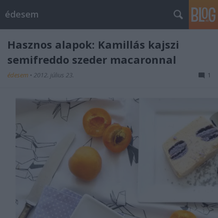
édesem
Hasznos alapok: Kamillás kajszi
semifreddo szeder macaronnal
édesem
•
2012. július 23.
1