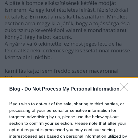
A pâte à bombe elkészítésének kétféle módját
ismerem. Az egyikről részletes leírást, fázisfotókkal
itt
találsz. Én most a másikat használtam. Mindkét
esetben arra megy ki a játék, hogy a tojássárga és a
cukorszirup keverékéből valami elmondhatatlanul
könnyű, lágy habot kapunk.
A nyárra való tekintettel ez most jeges lett, de ha
télen állsz neki, érdemes egy kis zselatinnal mousse-
ként tálalni inkább.
Kamillás kajszi semifreddo szeder macaronnal
(10 szelet)
Blog -
Do Not Process My Personal Information
A macaronhoz:
Most ezt a tényleg pofonegyszerű
Latsia-receptet
használtam a szokásos
Pierre Hermé
helyett.
If you wish to opt-out of the sale, sharing to third parties, or
processing of your personal or sensitive information for
targeted advertising by us, please use the below opt-out
A szederdzsemhez:
section to confirm your selection. Please note that after your
200 g szeder
opt-out request is processed you may continue seeing
30 g cukor
interest-based ads based on personal information utilized by