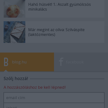
Hahó húsvét! 1.: Aszalt gyümölcsös
minikalács
Már megint az olíva: Szilváspite
(laktózmentes)
blog.hu
facebook
Szólj hozzá!
A hozzászóláshoz be kell lépned!