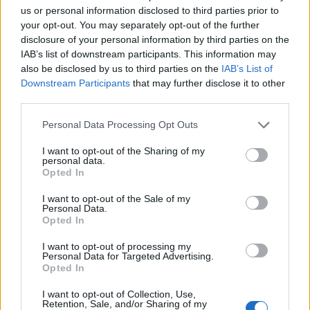
2 g pektin
us or personal information disclosed to third parties prior to
your opt-out. You may separately opt-out of the further
Melegítsd fel a szedret egy kis lábosban 20 g
disclosure of your personal information by third parties on the
cukorral, turmixold le botmixerrel, passzírozd át, és
IAB’s list of downstream participants. This information may
öntsd vissza a lábosba. Keverd hozzá a maradék
also be disclosed by us to third parties on the
IAB’s List of
cukor és a pektin elegyét, forrald egy-két percig,
Downstream Participants
that may further disclose it to other
hogy besűrűsödjön. Ha kihűlt, töltsd be vele a
third parties.
macaronokat.
Please note that this website/app uses one or more Google
Personal Data Processing Opt Outs
A semifreddo-hoz:
services and may gather and store information including but
not limited to your visit or usage behaviour. You may click to
I want to opt-out of the Sharing of my
500 g kajszibarack (kimagozva mérve)
personal data.
grant or deny consent to Google and its third-party tags to
75 g + 2-3 ek cukor
Opted In
use your data for below specified purposes in below Google
5 g szárított kamillavirág
consent section.
100 g tojássárga (kb. 5 db M-es, szalmonella ellen
I want to opt-out of the Sale of my
Personal Data.
kezelt tojásból)
Opted In
400 g tejszín
I want to opt-out of processing my
Personal Data for Targeted Advertising.
1. Egy lábosban melegítsd fel a barackot a 2-3 ek
Opted In
cukorral (én savanykásan szeretem, és csak 2-t
tettem bele) és egy kevés vízzel. Turmixold le, és
I want to opt-out of Collection, Use,
hagyd szoba-hőmérsékletűre hűlni.
Retention, Sale, and/or Sharing of my