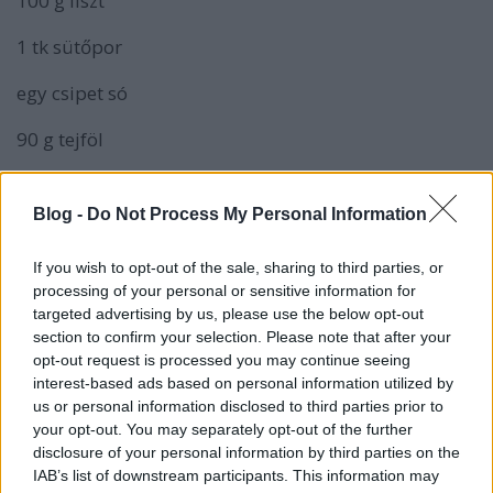
100 g liszt
1 tk sütőpor
egy csipet só
90 g tejföl
a krémhez:
Blog -
Do Not Process My Personal Information
350 + 100 g málna
If you wish to opt-out of the sale, sharing to third parties, or
100 g cukor
processing of your personal or sensitive information for
targeted advertising by us, please use the below opt-out
500 g krémes ricotta
section to confirm your selection. Please note that after your
opt-out request is processed you may continue seeing
250 g mascarpone
interest-based ads based on personal information utilized by
us or personal information disclosed to third parties prior to
70 g porcukor
your opt-out. You may separately opt-out of the further
disclosure of your personal information by third parties on the
330 g tejszín
IAB’s list of downstream participants. This information may