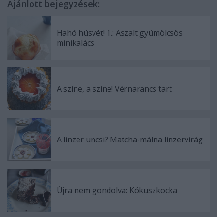
Ajánlott bejegyzések:
Hahó húsvét! 1.: Aszalt gyümölcsös
minikalács
A színe, a színe! Vérnarancs tart
A linzer uncsi? Matcha-málna linzervirág
Újra nem gondolva: Kókuszkocka