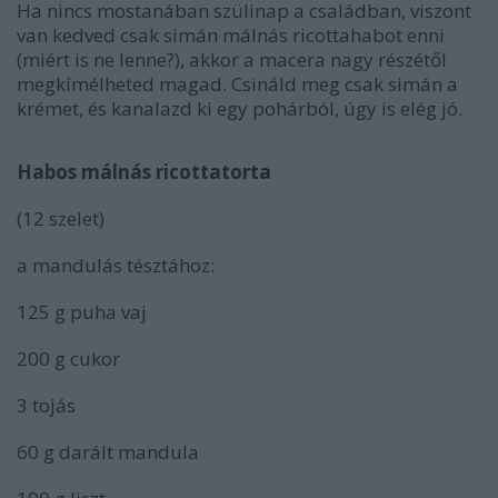
Ha nincs mostanában szülinap a családban, viszont
van kedved csak simán málnás ricottahabot enni
(miért is ne lenne?), akkor a macera nagy részétől
megkímélheted magad. Csináld meg csak simán a
krémet, és kanalazd ki egy pohárból, úgy is elég jó.
Habos málnás ricottatorta
(12 szelet)
a mandulás tésztához:
125 g puha vaj
200 g cukor
3 tojás
60 g darált mandula