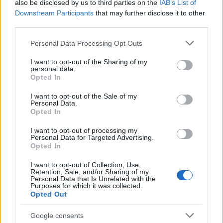
also be disclosed by us to third parties on the
IAB’s List of
10 g lapzselatin
Downstream Participants
that may further disclose it to other
third parties.
1/2 vaníliarúd
Please note that this website/app uses one or more Google
Personal Data Processing Opt Outs
1. Egy 18 cm átmérőjű tortakarikát kivajazok, az
services and may gather and store information including but
alját sütőpapírral kibélelem. A sütőt 180 fokra
not limited to your visit or usage behaviour. You may click to
I want to opt-out of the Sharing of my
personal data.
(légkeverésest 160-ra) előmelegítem.
grant or deny consent to Google and its third-party tags to
Opted In
use your data for below specified purposes in below Google
2. A mandulatortához a vajat krémesre keverem a
consent section.
I want to opt-out of the Sale of my
cukorral, hozzáadom egyenként a tojásokat, majd a
Personal Data.
Opted In
mandulalisztet.
I want to opt-out of processing my
3. A lisztet átszitálom a sütőporral és a sóval, és azt
Personal Data for Targeted Advertising.
is a többi hozzávalóhoz adom. A tortaformába
Opted In
simítom az egészet, és egy órát sütöm. Ha elkészült,
I want to opt-out of Collection, Use,
hagyom teljesen kihűlni, aztán a tortaformából
Retention, Sale, and/or Sharing of my
kivéve a hűtőbe teszem, hogy könnyebb legyen majd
Personal Data that Is Unrelated with the
Purposes for which it was collected.
vágni.
Opted Out
4. A krémhez a 350 gramm málnát összemelegítem
Google consents
a cukorral, leturmixolom, átpasszírozom. Félrteszem