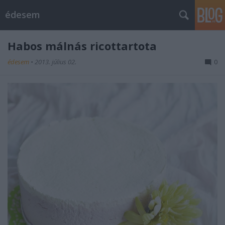
édesem
Habos málnás ricottartota
édesem
•
2013. július 02.
0