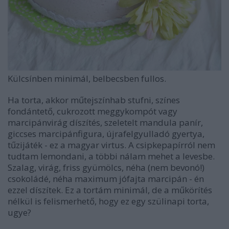
Külcsínben minimál, belbecsben fullos.
Ha torta, akkor műtejszínhab stufni, színes
fondántető, cukrozott meggykompót vagy
marcipánvirág díszítés, szeletelt mandula panír,
giccses marcipánfigura, újrafelgyulladó gyertya,
tűzijáték - ez a magyar virtus. A csipkepapírról nem
tudtam lemondani, a többi nálam mehet a levesbe.
Szalag, virág, friss gyümölcs, néha (nem bevonó!)
csokoládé, néha maximum jófajta marcipán - én
ezzel díszítek. Ez a tortám minimál, de a műkörítés
nélkül is felismerhető, hogy ez egy szülinapi torta,
ugye?