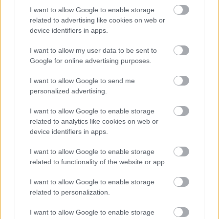
hűlni.
I want to allow Google to enable storage
related to advertising like cookies on web or
5. A zselatinlapokat jéghideg vízbe áztatom 10
device identifiers in apps.
percre.
I want to allow my user data to be sent to
6. Közben a ricottát simára keverem a málnával.
Google for online advertising purposes.
Kiveszek a krémből 1-2 evőkanálnyit, és felolvasztom
benne a zselatinlapokat egy kis lábosban,
I want to allow Google to send me
personalized advertising.
folyamatosan kevergetve.
I want to allow Google to enable storage
7. A tejszínt a porcukorral habbá verem. A tejszínhab
related to analytics like cookies on web or
2/3-át a krémbe forgatom 2 evőkanál
device identifiers in apps.
mascarponéval. Félreteszem.
I want to allow Google to enable storage
8. A maradék mascarponéból és tejszínhabból,
related to functionality of the website or app.
valamint a vaníliarúd kikapart magjaiból kemény
habot verek.
I want to allow Google to enable storage
related to personalization.
9. Kiveszem a tésztát a hűtőből, és 3 vékony lappá
vágom egy kenyérvágó késsel. Az elsőt egy 20 cm-es
I want to allow Google to enable storage