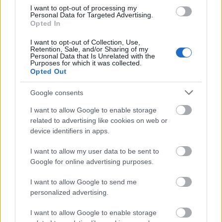
I want to opt-out of processing my
Personal Data for Targeted Advertising.
1. Egy kb. 20x20 cm-es sütőtálat kivajazok, és
Opted In
sütőpapírral kibélelek (ha szilikont használsz, azt
nem kell). A sütőt előmelegítem 170 fokra
I want to opt-out of Collection, Use,
(légkeverésest 150-re).
Retention, Sale, and/or Sharing of my
Personal Data that Is Unrelated with the
Purposes for which it was collected.
2. A 25 gramm zabpelyhet ledarálom, aztán a
Opted Out
többihez adom, és összekeverem az összes száraz
hozzávalót. A nagyobb magvakat és gyümölcsöket
Google consents
előtte apróbbra vágom.
I want to allow Google to enable storage
related to advertising like cookies on web or
3. A vajat, a mogyoróvajat és a mézet egy másik
device identifiers in apps.
tálban keverem össze. Ráöntöm a száraz mixre, és
simára dolgozom.
I want to allow my user data to be sent to
Google for online advertising purposes.
4. Az előkészített formába nyomkodom, de nagyon
erősen. Ehhez a tetejére folpackot terítek, és az
I want to allow Google to send me
öklömmel próbálom a müzlit minél jobban
personalized advertising.
összepréselni.
I want to allow Google to enable storage
5. Leveszem a tetejéről a fóliát, és 30 perc alatt