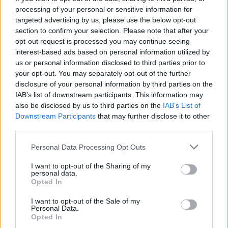
15 g natúr pisztácia (tisztítva mérve)
processing of your personal or sensitive information for
20 g aszalt sárgabarack
targeted advertising by us, please use the below opt-out
section to confirm your selection. Please note that after your
100 g aszalt meggy
opt-out request is processed you may continue seeing
interest-based ads based on personal information utilized by
100 g aszalt vörösáfonya
us or personal information disclosed to third parties prior to
your opt-out. You may separately opt-out of the further
100 g nádcukor
disclosure of your personal information by third parties on the
IAB’s list of downstream participants. This information may
egy csipet só
also be disclosed by us to third parties on the
IAB’s List of
Downstream Participants
that may further disclose it to other
egy csipet fahéj
third parties.
Please note that this website/app uses one or more Google
Personal Data Processing Opt Outs
85 g olvasztott vaj
services and may gather and store information including but
not limited to your visit or usage behaviour. You may click to
I want to opt-out of the Sharing of my
70 g mogyoróvaj (peanut butter)
personal data.
grant or deny consent to Google and its third-party tags to
Opted In
use your data for below specified purposes in below Google
70 g méz
consent section.
I want to opt-out of the Sale of my
Personal Data.
(az aszalt gyümölcsöket és az olajas magvakat
Opted In
kedved szerint válogathatod össze)