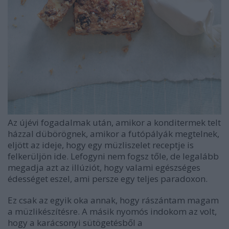
Az újévi fogadalmak után, amikor a konditermek telt
házzal dübörögnek, amikor a futópályák megtelnek,
eljött az ideje, hogy egy müzliszelet receptje is
felkerüljön ide. Lefogyni nem fogsz tőle, de legalább
megadja azt az illúziót, hogy valami egészséges
édességet eszel, ami persze egy teljes paradoxon.
Ez csak az egyik oka annak, hogy rászántam magam
a müzlikészítésre. A másik nyomós indokom az volt,
hogy a karácsonyi sütögetésből a