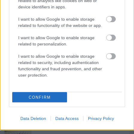
related to analytics like cookies on web or
megsütöm. Ezen a ponton még puhának fog tűnni,
device identifiers in apps.
de ahogy hűl, egyre jobban megszilárdul. Érdemes
szeletelés előtt a hűtőbe tenni. Egy nagy éles késsel
I want to allow Google to enable storage
feldarabolom. Elképzelhető, hogy picit morzsálódik
related to functionality of the website or app.
(mint a képen az enyém), ilyenkor nem árt
I want to allow Google to enable storage
visszatenni a hűtőbe (amihez nekem nem volt
related to personalization.
türelmem), és utána újra próbálkozni a
szabdalással.
I want to allow Google to enable storage
related to security, including authentication
functionality and fraud prevention, and other
user protection.
Címkék:
reggeli
ajándék
dió
gyümölcsös
zabpehely
uzsonna
kezdőknek is
CONFIRM
Data Deletion
Data Access
Privacy Policy
Ajánlott bejegyzések: