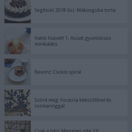
Segítsüti 2018 ősz: Mákosguba torta
Hahó húsvét! 1.: Aszalt gyümölcsös
minikalács
Bevonz: Csokis spirál
Szórd meg: Focaccia kékszőlővel és
rozmaringgal
Csak a házi: Meggyes pite 2.0