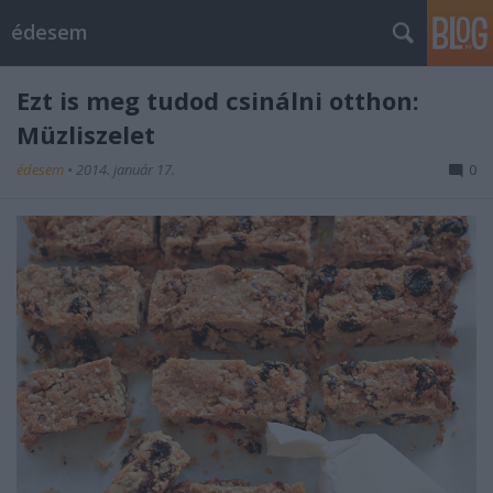
édesem
Ezt is meg tudod csinálni otthon:
Müzliszelet
édesem
•
2014. január 17.
0