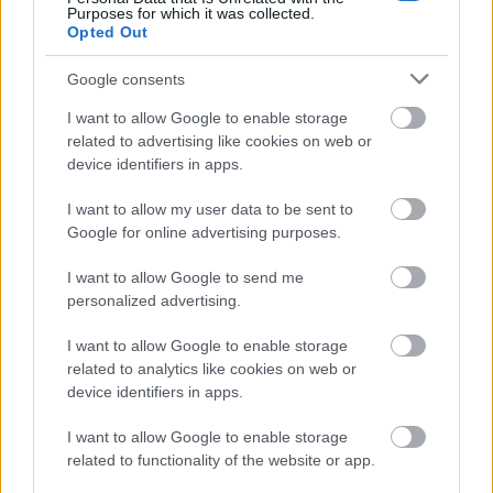
2. A vajat alaposan kikeverem a kétféle cukorral, ha
Purposes for which it was collected.
géppel csinálom, ez kb. 5 percet jelent.
Opted Out
3. Egyesével hozzáadom a tojásokat, simára
Google consents
keverem.
I want to allow Google to enable storage
related to advertising like cookies on web or
4. A liszteket átszitálom a kakaóval, a sütőporral, a
device identifiers in apps.
szódabikarbónával és a sóval. Eldolgozom a cukros-
tojásos vajban.
I want to allow my user data to be sent to
Google for online advertising purposes.
5. A tejföl és a görög joghurtot egy kis kancsóba
teszem. A lisztes résszel felváltva a vaja részhez
I want to allow Google to send me
adagolom, két részletben.
personalized advertising.
6. Beleforgatom az étcsokit is, és az előkészített
I want to allow Google to enable storage
formába öntöm, a tetejét lesimítom.
related to analytics like cookies on web or
device identifiers in apps.
7. A morzsához a száraz hozzávalókat egy
keverőtálba teszem. Elmorzsolom benne a vajat,
I want to allow Google to enable storage
majd a torta tetejére szórom.
related to functionality of the website or app.