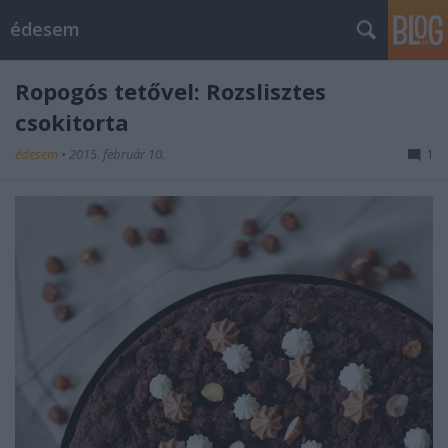
édesem
Ropogós tetővel: Rozslisztes
csokitorta
édesem
•
2015. február 10.
1