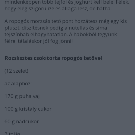
mindenképpen több tejföl és joghurt kell bele. Félek,
hogy elég szigorú íze és állaga lesz, de hátha.
A ropogós morzsás tető pont hozzátesz még egy kis
pluszt, díszítésnek pedig a nutellás és sima
tejszínhab elhagyhatatlan. A habokból tegyünk
félre, tálaláskor jól fog jönni!
Rozslisztes csokitorta ropogós tetővel
(12 szelet)
az alaphoz:
170 g puha vaj
100 g kristály cukor
60 g nádcukor
2 tojás