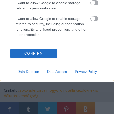
8. Kb. 50 perc alatt megsütöm. A csokitortákkal úgy
I want to allow Google to enable storage
vagyok, hogy inkább legyen kevésbé átsült, mint már
related to personalization.
száraz. Tűpróbával érdemes megnézni, hogy
megsült-e.
I want to allow Google to enable storage
related to security, including authentication
9. Ha már kihűlt, kiveszem a formából, és a tetejére
functionality and fraud prevention, and other
csókokat nyomok a kétféle habból, aztán még
user protection.
félbevágott mogyoróval is díszítem.
Recept:
Bon Appétit
CONFIRM
Data Deletion
Data Access
Privacy Policy
Címkék:
csokoládé
torta
mogyoró
nutella
kezdőknek is
délutáni vendégség