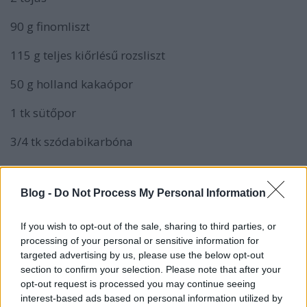
90 g finomliszt
115 g teljes kiőrlésű rozsliszt
50 g holland kakaópor
1 tk sütőpor
3/4 tk szódabikarbóna
3/4 tk só
Blog -
Do Not Process My Personal Information
140 g tejföl
140 g görög joghurt
If you wish to opt-out of the sale, sharing to third parties, or
processing of your personal or sensitive information for
100 g étcsokoládé, felkockázva
targeted advertising by us, please use the below opt-out
section to confirm your selection. Please note that after your
a morzsához:
opt-out request is processed you may continue seeing
interest-based ads based on personal information utilized by