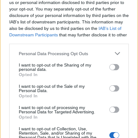
65 g nádcukor
us or personal information disclosed to third parties prior to
your opt-out. You may separately opt-out of the further
30 g finomliszt
disclosure of your personal information by third parties on the
IAB’s list of downstream participants. This information may
40 g rozsliszt
also be disclosed by us to third parties on the
IAB’s List of
Downstream Participants
that may further disclose it to other
20 g törökmogyoró, durvára vágva
third parties.
Please note that this website/app uses one or more Google
Personal Data Processing Opt Outs
2 ek holland kakaópor
services and may gather and store information including but
not limited to your visit or usage behaviour. You may click to
I want to opt-out of the Sharing of my
1/4 tk só
personal data.
grant or deny consent to Google and its third-party tags to
Opted In
use your data for below specified purposes in below Google
55 g hideg vaj, felkockázva
consent section.
I want to opt-out of the Sale of my
Personal Data.
a díszítéshez: tejszínhab, nutellás tejszínhab és
Opted In
mogyoró
I want to opt-out of processing my
Personal Data for Targeted Advertising.
1. A sütőt előmelegítem 175 fokra (légkeverésest
Opted In
155-re). Egy 23 cm átmérőjű tortakarikát kivajazok,
az alját kibélelem sütőpapírral.
I want to opt-out of Collection, Use,
Retention, Sale, and/or Sharing of my
Personal Data that Is Unrelated with the