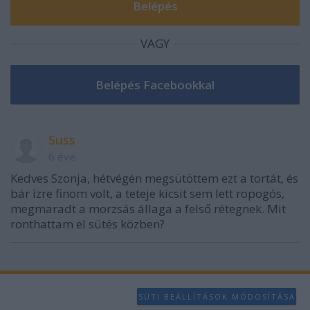
VAGY
Suss
6 éve
Kedves Szonja, hétvégén megsütöttem ezt a tortát, és
bár ízre finom volt, a teteje kicsit sem lett ropogós,
megmaradt a morzsás állaga a felső rétegnek. Mit
ronthattam el sütés közben?
SÜTI BEÁLLÍTÁSOK MÓDOSÍTÁSA