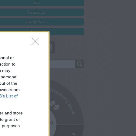
én
kapcsolat
események
rólam írták
sonal or
ection to
ou may
 personal
out of the
 downstream
B’s List of
er and store
to grant or
ed purposes