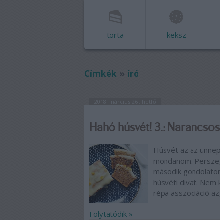
torta
keksz
Címkék
»
író
2018. március 26., hétfő
Hahó húsvét! 3.: Narancsos
Húsvét az az ünnep
mondanom. Persze, v
második gondolatom
húsvéti divat. Nem k
répa asszociáció az
Folytatódik »