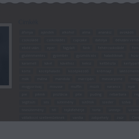
Címkék
áfonya
ajándék
alkohol
alma
ananász
avokádó
csokoládé
csokoládés
cupcake
datolya
délutáni vend
ebéd után
eper
fagylalt
fánk
fehércsokoládé
forr
gluténmentes
gyömbér
gyümölcsös
haladóknak
húsv
karamell
kávé
kávéhoz
keksz
kelttészta
kertypar
körte
középhaladó
középkezdő
krémsajt
laktózment
mák
málna
mandula
marcipán
mascarpone
meg
mogyoróvaj
mousse
muffin
müzli
narancs
nyár
pie
piknik
pisztácia
pite
puding
rebarbara
re
segítsüti
sós
sütemény
sütőtök
szeder
szilva
teasütemény
tél
tojásfehérje
torta
ünnepi
uzson
vállalkozó szelleműeknek
vanília
zabpehely
zsúr
Cím