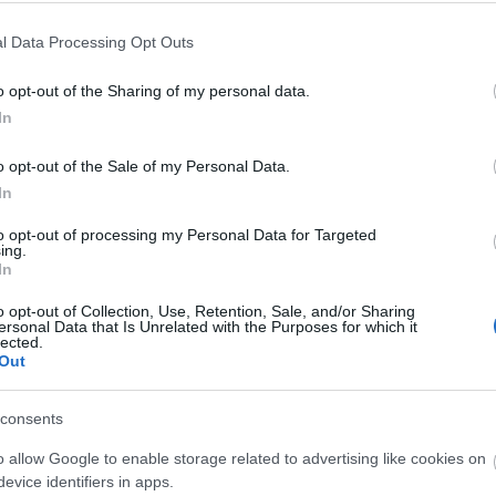
l Data Processing Opt Outs
kezdőknek is
o opt-out of the Sharing of my personal data.
In
1
komment
o opt-out of the Sale of my Personal Data.
In
to opt-out of processing my Personal Data for Targeted
mék, ami semmi másra nem jó, mint hogy süteménybe
ing.
ak már régóta használják sütéshez, mert felpuhítja a
In
t, ezért a torták lágyabbak lesznek, illetve a benne
zzák a térfogatnövelők…
o opt-out of Collection, Use, Retention, Sale, and/or Sharing
ersonal Data that Is Unrelated with the Purposes for which it
lected.
Out
consents
Tetszik
0
o allow Google to enable storage related to advertising like cookies on
evice identifiers in apps.
ek is