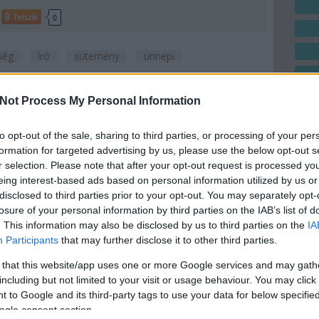
Tetszik
0
ség
író
sütemény
ünnepi
Not Process My Personal Information
Szólj hozzá!
to opt-out of the sale, sharing to third parties, or processing of your per
formation for targeted advertising by us, please use the below opt-out s
ós kókuszkenyér
r selection. Please note that after your opt-out request is processed y
eing interest-based ads based on personal information utilized by us or
 titkos fegyver. Legalábbis a márciusi Bon Appétit
disclosed to third parties prior to your opt-out. You may separately opt-
én sem vitatkoznék soha. Az amerikai palacsintától
losure of your personal information by third parties on the IAB’s list of
t a szaftos csokitortáig mindennek jót tesz (és akkor
. This information may also be disclosed by us to third parties on the
IA
 még nem is beszéltem). Egyáltalán…
Participants
that may further disclose it to other third parties.
 that this website/app uses one or more Google services and may gath
including but not limited to your visit or usage behaviour. You may click 
 to Google and its third-party tags to use your data for below specifi
ogle consent section.
Tetszik
0