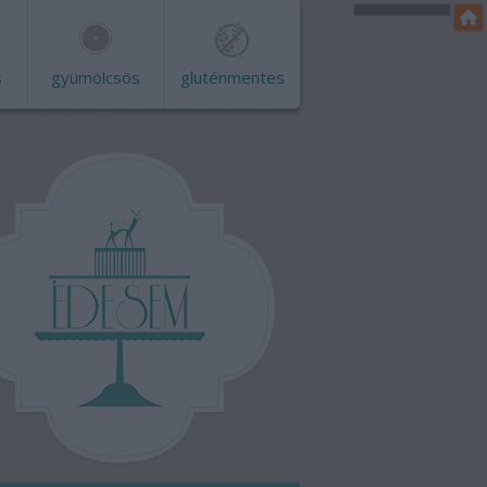
s
gyümölcsös
gluténmentes