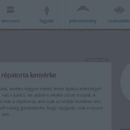
desszert
fagylalt
péksütemény
csokoládé
Szólj hozzá!
 répatorta kenyérke
ünk, amihez nagyon nehéz lenne tipikus édességet
an a kalács, de abból is inkább sósat eszünk. A
 már a répatorta, ami csak az utóbbi években lett
ell sokáig gondolkodni, hogy rájöjjünk, csak a nyuszi-
, ami…