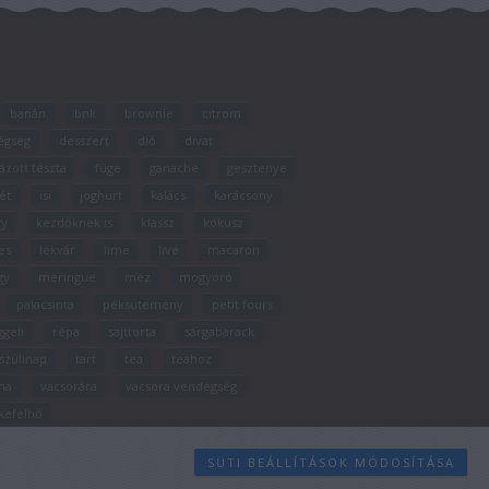
banán
bnk
brownie
citrom
égség
desszert
dió
divat
ázott tészta
füge
ganache
gesztenye
ét
isi
joghurt
kalács
karácsony
ty
kezdőknek is
klassz
kókusz
es
lekvár
lime
live
macaron
gy
meringue
méz
mogyoró
palacsinta
péksütemény
petit fours
ggeli
répa
sajttorta
sárgabarack
szülinap
tart
tea
teához
na
vacsorára
vacsora vendégség
kefelhő
SÜTI BEÁLLÍTÁSOK MÓDOSÍTÁSA