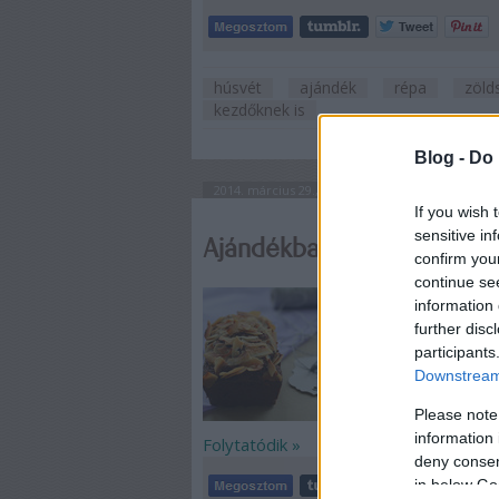
húsvét
ajándék
répa
zöld
kezdőknek is
Blog -
Do 
2014. március 29., szombat
If you wish 
sensitive in
Ajándékba/piknikre: Kaka
confirm you
continue se
Író, író, író - az új
information 
szerint, bár ezzel 
further disc
kezdve a muffinon á
participants
a rántott csirkéről
Downstream 
Please note
information 
Folytatódik »
deny consent
in below Go