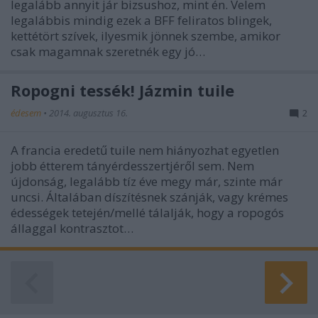
legalább annyit jár bizsushoz, mint én. Velem
legalábbis mindig ezek a BFF feliratos blingek,
kettétört szívek, ilyesmik jönnek szembe, amikor
csak magamnak szeretnék egy jó…
Ropogni tessék! Jázmin tuile
édesem
•
2014. augusztus 16.
2
A francia eredetű tuile nem hiányozhat egyetlen
jobb étterem tányérdesszertjéről sem. Nem
újdonság, legalább tíz éve megy már, szinte már
uncsi. Általában díszítésnek szánják, vagy krémes
édességek tetején/mellé tálalják, hogy a ropogós
állaggal kontrasztot…