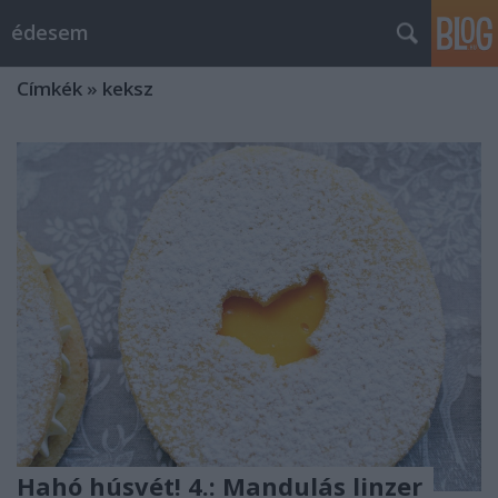
édesem
Címkék
»
keksz
Hahó húsvét! 4.: Mandulás linzer