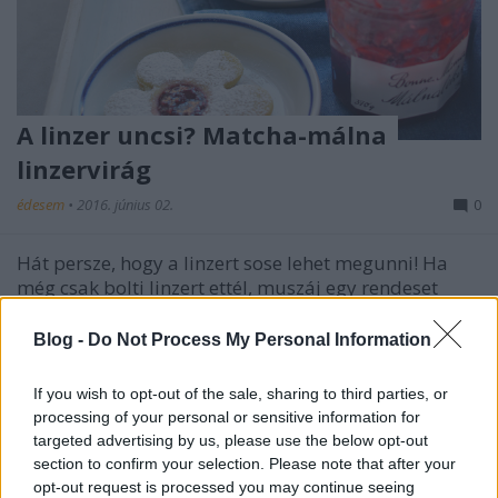
A linzer uncsi? Matcha-málna
linzervirág
édesem
•
2016. június 02.
0
Hát persze, hogy a linzert sose lehet megunni! Ha
még csak bolti linzert ettél, muszáj egy rendeset
csinálnod magadnak! Le fogsz döbbenni a
különbségen, mennyire más, ha igazi vajból
Blog -
Do Not Process My Personal Information
készíted. Ha mindig csak sima baracklevárral
töltöttet eszel, maximum egy kis dióval
If you wish to opt-out of the sale, sharing to third parties, or
megbolondítva, azt azért…
processing of your personal or sensitive information for
targeted advertising by us, please use the below opt-out
Újra itt a nyitás után! A tökéletes
section to confirm your selection. Please note that after your
opt-out request is processed you may continue seeing