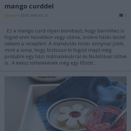
mango curddel
édesem
•
2018. március 31.
1
Ez a mango curd olyan bombajó, hogy bármihez is
fogod enni húsvétkor vagy utána, örökre hálás leszel
nekem a receptért. A mandulás linzer annyival jobb,
mint a sima, hogy biztosan ki fogod majd még
próbálni egy házi málnalekvárral és Nutellával töltve
is. A keksz töltelékének még egy főzött…