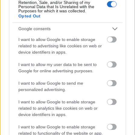
el. Az amerikaiaknak teljesen igazuk van, hogy tejet
Retention, Sale, and/or Sharing of my
Personal Data that Is Unrelated with the
isznak a kekszekhez, ehhez például…
Purposes for which it was collected.
Opted Out
Zabpehellyel: Aszalt gyümölcsös
Google consents
keksz
I want to allow Google to enable storage
édesem
•
2014. december 18.
1
related to advertising like cookies on web or
device identifiers in apps.
Vannak kekszek, amik akkor jók, ha szárazak és
I want to allow my user data to be sent to
ropogósak (pl. a cantuccini), és vannak, amelyeknek
Google for online advertising purposes.
az az erényük, hogy puhák és "rágósak". Az
angoloknak sokkal jobb szavuk van rá, a "chewy", így
I want to allow Google to send me
már talán jobban értitek, mit próbálok elmondani.
personalized advertising.
Ez a zabpelyhes, aszalt…
I want to allow Google to enable storage
related to analytics like cookies on web or
Bábu a fenyvesben: Csokoládés
device identifiers in apps.
keksz pop és matcha fenyőfa
I want to allow Google to enable storage
édesem
•
2014. december 13.
3
related to functionality of the website or app.