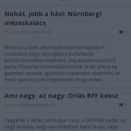
Nahát, jobb a házi: Nürnbergi
mézeskalács
édesem
•
2014. december 03.
0
Nincs az a bolt, ahol ilyen finomat kapnál! A
családom nagy rajongója a különböző
áruházláncokban kapható, ostyalapon csücsülő,
puha, fűszeres mézeskalácsoknak. A nő, pláne ha
gyerekei vannak, igyekszik tudatosan vásárolni, és
most speciel pont megnéztem, hogy miket…
Ami nagy, az nagy: Óriás BFF keksz
édesem
•
2014. szeptember 14.
0
Tegye fel a kezét, aki tudja, mi az a BFF! Aki tudta, az
vagy tinilány, vagy van tinédzser korú lánya, vagy