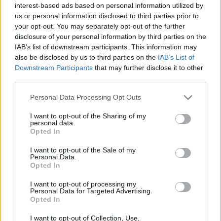
melaszos gyömbérkeksz és
interest-based ads based on personal information utilized by
rozslisztes sós csokis keksz
us or personal information disclosed to third parties prior to
your opt-out. You may separately opt-out of the further
édesem
•
2015. április 07.
7
disclosure of your personal information by third parties on the
IAB’s list of downstream participants. This information may
also be disclosed by us to third parties on the
IAB’s List of
Miután megnyitottam az Édesem cukrászdámat,
Downstream Participants
that may further disclose it to other
már azt hittem, soha többé nem lesz rá időm, hogy
third parties.
recepteket pakoljak fel ide. Márpedig azt
semmiképpen sem szerettem volna, hogy ennek így,
Please note that this website/app uses one or more Google
Personal Data Processing Opt Outs
itt vége legyen! Az első pillanattól kezdve olyan
services and may gather and store information including but
csodálatos érdeklődést kísérte az…
not limited to your visit or usage behaviour. You may click to
I want to opt-out of the Sharing of my
personal data.
grant or deny consent to Google and its third-party tags to
Opted In
use your data for below specified purposes in below Google
Puha keksz: Mogyorós-banános tallér
consent section.
I want to opt-out of the Sale of my
édesem
•
2015. március 03.
4
Personal Data.
Opted In
Férfiasan bevallom, hogy csináltam már ropogós,
I want to opt-out of processing my
Personal Data for Targeted Advertising.
ragacsos, szájban olvadós kekszet, de puhát
Opted In
valahogy még sose sikerült. Ez talán nem is igazi
keksz, éppen ezért inkább csak tallérnak neveztem
I want to opt-out of Collection, Use,