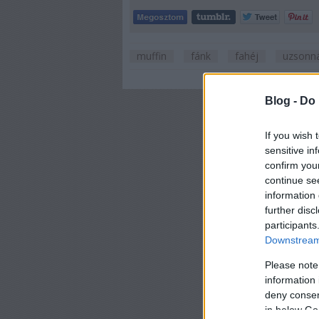
muffin
fánk
fahéj
uzsonn
Blog -
Do 
If you wish 
sensitive in
confirm you
continue se
information 
further disc
participants
Downstream 
Please note
information 
deny consent
in below Go