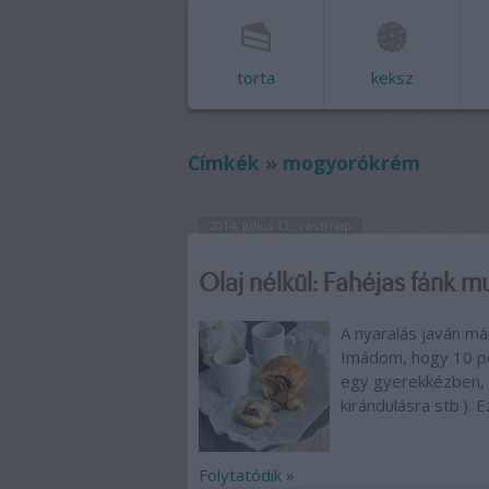
torta
keksz
Címkék
»
mogyorókrém
2014. július 13., vasárnap
Olaj nélkül: Fahéjas fánk mu
A nyaralás javán már
Imádom, hogy 10 per
egy gyerekkézben, j
kirándulásra stb.). 
Folytatódik »