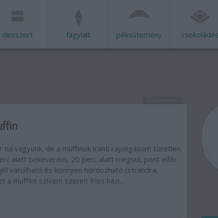
desszert
fagylalt
péksütemény
csokoládé
1
komment
ffin
 túl vagyunk, de a muffinok iránti rajongásom töretlen.
c alatt bekeverem, 20 perc alatt megsül, pont elfér
ól variálható és könnyen hordozható (strandra,
Ezt a muffint szívem szerint friss házi…