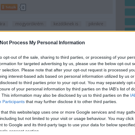
Tetszik
0
ára
mogyorókrém
kezdőknek is
piknikre
Not Process My Personal Information
to opt-out of the sale, sharing to third parties, or processing of your per
formation for targeted advertising by us, please use the below opt-out s
r selection. Please note that after your opt-out request is processed y
eing interest-based ads based on personal information utilized by us or
disclosed to third parties prior to your opt-out. You may separately opt-
losure of your personal information by third parties on the IAB’s list of
. This information may also be disclosed by us to third parties on the
IA
Participants
that may further disclose it to other third parties.
 that this website/app uses one or more Google services and may gath
including but not limited to your visit or usage behaviour. You may click 
 to Google and its third-party tags to use your data for below specifi
ogle consent section.