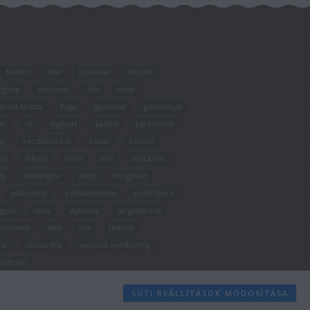
banán
bnk
brownie
citrom
égség
desszert
dió
divat
ázott tészta
füge
ganache
gesztenye
ét
isi
joghurt
kalács
karácsony
ty
kezdőknek is
klassz
kókusz
es
lekvár
lime
live
macaron
gy
meringue
méz
mogyoró
palacsinta
péksütemény
petit fours
ggeli
répa
sajttorta
sárgabarack
szülinap
tart
tea
teához
na
vacsorára
vacsora vendégség
kefelhő
SÜTI BEÁLLÍTÁSOK MÓDOSÍTÁSA