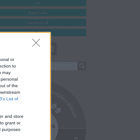
én
kapcsolat
események
rólam írták
sonal or
ection to
ou may
 personal
out of the
 downstream
B’s List of
er and store
to grant or
ed purposes