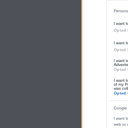
Persona
I want t
Opted 
I want t
Opted 
I want 
Advertis
Opted 
I want t
of my P
was col
Opted 
Google 
I want t
web or d