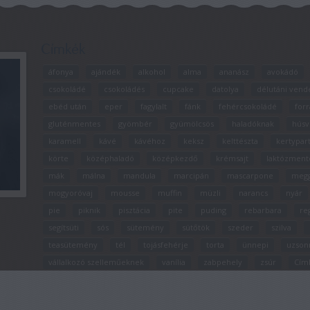
Címkék
áfonya
ajándék
alkohol
alma
ananász
avokádó
csokoládé
csokoládés
cupcake
datolya
délutáni vend
ebéd után
eper
fagylalt
fánk
fehércsokoládé
forr
gluténmentes
gyömbér
gyümölcsös
haladóknak
húsv
karamell
kávé
kávéhoz
keksz
kelttészta
kertypar
körte
középhaladó
középkezdő
krémsajt
laktózment
mák
málna
mandula
marcipán
mascarpone
meg
mogyoróvaj
mousse
muffin
müzli
narancs
nyár
pie
piknik
pisztácia
pite
puding
rebarbara
re
segítsüti
sós
sütemény
sütőtök
szeder
szilva
teasütemény
tél
tojásfehérje
torta
ünnepi
uzson
vállalkozó szelleműeknek
vanília
zabpehely
zsúr
Cím