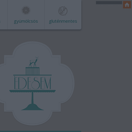
s
gyümölcsös
gluténmentes