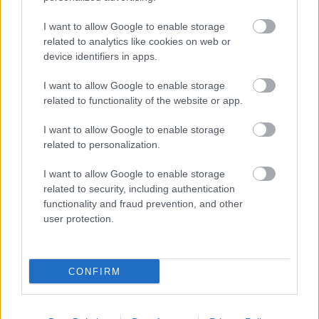
Habzsoljuk az életet: Macaron
I want to allow Google to enable storage
cupcake
related to analytics like cookies on web or
device identifiers in apps.
édesem
•
2014. május 22.
0
I want to allow Google to enable storage
related to functionality of the website or app.
Hogyan kell megenni egy macaron cupcake-et? Az a
jó, ha mindenből (a tésztából, a krémből és a
I want to allow Google to enable storage
macaronból) egyszerre jut a szádba, vagy az, ha
related to personalization.
leveszed a macaront, és külön megeszed, vagy
esetleg az, ha leveszed, és minden falat cupcake-hez
I want to allow Google to enable storage
harapsz egy kis macaront is? Azért ez van…
related to security, including authentication
functionality and fraud prevention, and other
A púpos: Madeleine mákkal és barna
user protection.
vajjal
édesem
•
2014. május 18.
2
CONFIRM
Amikor az ember megveszi élete első madeleine
formáját, elolvad az édes kis kagylóformáktól. Aztán