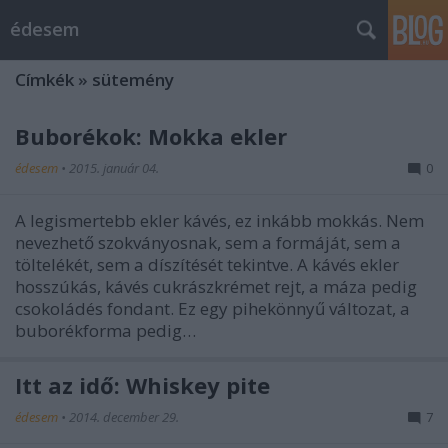
édesem
Címkék
»
sütemény
Buborékok: Mokka ekler
édesem
•
2015. január 04.
0
A legismertebb ekler kávés, ez inkább mokkás. Nem
nevezhető szokványosnak, sem a formáját, sem a
töltelékét, sem a díszítését tekintve. A kávés ekler
hosszúkás, kávés cukrászkrémet rejt, a máza pedig
csokoládés fondant. Ez egy pihekönnyű változat, a
buborékforma pedig…
Itt az idő: Whiskey pite
édesem
•
2014. december 29.
7