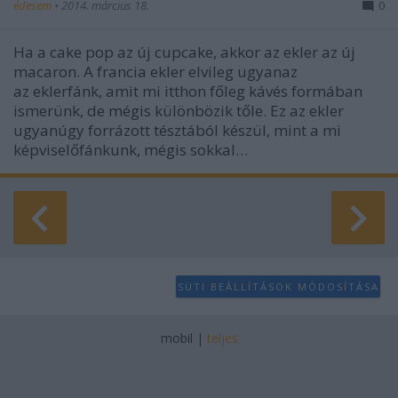
édesem
•
2014. március 18.
0
Ha a cake pop az új cupcake, akkor az ekler az új
macaron. A francia ekler elvileg ugyanaz
az eklerfánk, amit mi itthon főleg kávés formában
ismerünk, de mégis különbözik tőle. Ez az ekler
ugyanúgy forrázott tésztából készül, mint a mi
képviselőfánkunk, mégis sokkal…
SÜTI BEÁLLÍTÁSOK MÓDOSÍTÁSA
mobil
|
teljes