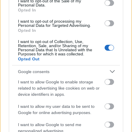
I want to opt-out of the Sale of my
között annyi a különbség, hogy az előbbi
Personal Data.
vaníliakrémmel töltött, az utóbbi pedig
Opted In
csokipudinggal. Nekem magamnak is nehezemre
esett választani, mindenki döntse el magának, hogy
I want to opt-out of processing my
Personal Data for Targeted Advertising.
a…
Opted In
I want to opt-out of Collection, Use,
Jön-megy a divat: Csokis-málnás
Retention, Sale, and/or Sharing of my
Personal Data that Is Unrelated with the
muffin (glutén- és laktózmentes,
Purposes for which it was collected.
Opted Out
xillites)
Google consents
édesem
•
2014. június 08.
5
I want to allow Google to enable storage
Volt idő, amikor kifejezetten cikinek tartottam
related to advertising like cookies on web or
muffint sütni. Ez akkoriban volt, amikor azt
device identifiers in apps.
gondoltam, csak a francia cukrászat létezik, minden
süteményt élére kell vágni, és ha nem igényel
I want to allow my user data to be sent to
Google for online advertising purposes.
mérnöki precizitást az elkészítése, akkor mit sem ér.
Manapság újra rászoktam a…
I want to allow Google to send me
personalized advertising.