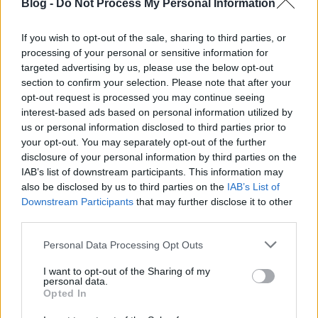
Blog -
Do Not Process My Personal Information
Még hogy száraz: Citromos polenta
tortácska
If you wish to opt-out of the sale, sharing to third parties, or
processing of your personal or sensitive information for
édesem
•
2014. november 19.
2
targeted advertising by us, please use the below opt-out
section to confirm your selection. Please note that after your
Ezt a receptet a saját kedvenc gluténmentes
opt-out request is processed you may continue seeing
desszertes órámra találtam ki. Fantasztikusan puha
interest-based ads based on personal information utilized by
sütemény, még a szirup nélkül is. Egyszer a
us or personal information disclosed to third parties prior to
Lipótiban kértem egy gluténmentes máktortát, és
your opt-out. You may separately opt-out of the further
szörnyen száraz volt, még vissza is mentem, hogy
disclosure of your personal information by third parties on the
kérjek helyette egy frisset, de azt a…
IAB’s list of downstream participants. This information may
also be disclosed by us to third parties on the
IAB’s List of
Downstream Participants
that may further disclose it to other
A nagypapi csokis linzertortája:
third parties.
Torta del nonno
Please note that this website/app uses one or more Google
Personal Data Processing Opt Outs
édesem
•
2014. augusztus 13.
5
services and may gather and store information including but
not limited to your visit or usage behaviour. You may click to
I want to opt-out of the Sharing of my
personal data.
grant or deny consent to Google and its third-party tags to
A torta della nonnát meghagyjuk a nagyinak, ez
Opted In
use your data for below specified purposes in below Google
pedig legyen a nagypapáé. A néni és a bácsi verzió
consent section.