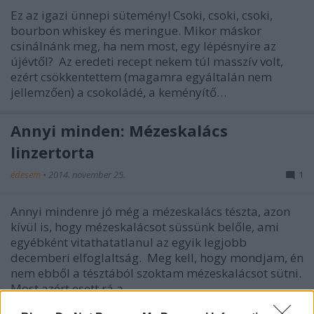
Ez az igazi ünnepi sütemény! Csoki, csoki, csoki,
bourbon whiskey és meringue. Mikor máskor
csinálnánk meg, ha nem most, egy lépésnyire az
újévtől? Az eredeti recept nekem túl masszív volt,
ezért csökkentettem (magamra egyáltalán nem
jellemzően) a csokoládé, a keményítő…
Annyi minden: Mézeskalács
linzertorta
édesem
•
2014. november 25.
1
Annyi mindenre jó még a mézeskalács tészta, azon
kívül is, hogy mézeskalácsot süssünk belőle, ami
egyébként vitathatatlanul az egyik legjobb
decemberi elfoglaltság. Meg kell, hogy mondjam, én
nem ebből a tésztából szoktam mézeskalácsot sütni.
Most azért esett rá a…