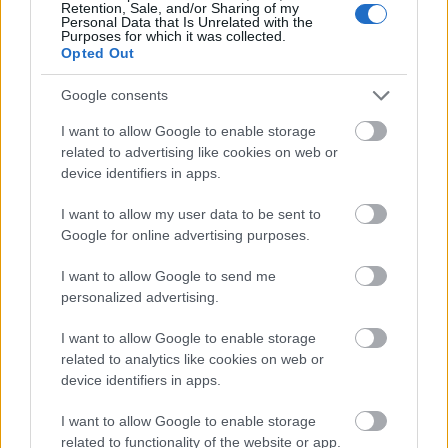
Boulangerie, itt mindig többféle quiche-ből lehet
Retention, Sale, and/or Sharing of my
Personal Data that Is Unrelated with the
választani. Én szeretem a…
Purposes for which it was collected.
Opted Out
Habcsók reneszánsz: Csokicsíkos
Google consents
pavlova
I want to allow Google to enable storage
édesem
•
2015. január 18.
0
related to advertising like cookies on web or
device identifiers in apps.
Pár harapás csak ez a pavlova, de micsoda pár
I want to allow my user data to be sent to
harapás! Ne felejtsd el, hogy miután összeállítottad,
Google for online advertising purposes.
gyorsan meg kell enni, különben a hab eláztatja a
roppanós habcsókot! Csokicsíkos pavlova (kb. 15
I want to allow Google to send me
db) a habcsókhoz: 150 g étcsokoládé 3 tojásfehérje
personalized advertising.
150 g…
I want to allow Google to enable storage
related to analytics like cookies on web or
Olasz karácsonyi kalács: Panettone
device identifiers in apps.
édesem
•
2014. december 15.
0
I want to allow Google to enable storage
related to functionality of the website or app.