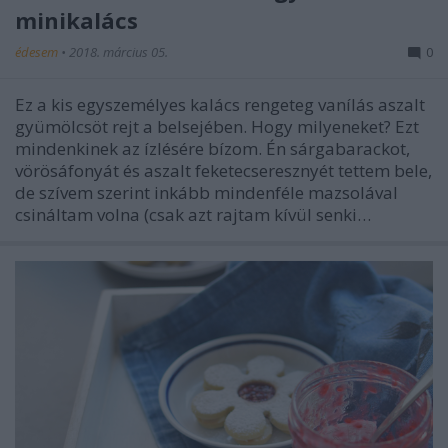
minikalács
édesem
•
2018. március 05.
0
Ez a kis egyszemélyes kalács rengeteg vanílás aszalt
gyümölcsöt rejt a belsejében. Hogy milyeneket? Ezt
mindenkinek az ízlésére bízom. Én sárgabarackot,
vörösáfonyát és aszalt feketecseresznyét tettem bele,
de szívem szerint inkább mindenféle mazsolával
csináltam volna (csak azt rajtam kívül senki…