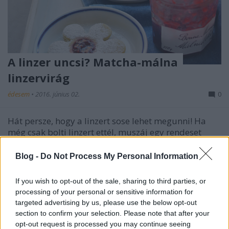
A linzer uncsi? Matcha-málna
linzervirág
édesem
•
2016. június 02.
0
Hát persze, hogy a linzert sose lehet megunni! Ha
még csak bolti linzert ettél, muszáj egy rendeset
csinálnod magadnak! Le fogsz döbbenni a
különbségen, mennyire más, ha igazi vajból
Blog -
Do Not Process My Personal Information
készíted. Ha mindig csak sima baracklevárral
töltöttet eszel, maximum egy kis dióval
If you wish to opt-out of the sale, sharing to third parties, or
megbolondítva, azt azért…
processing of your personal or sensitive information for
targeted advertising by us, please use the below opt-out
Pucér torta: Epres-kardamomos
section to confirm your selection. Please note that after your
opt-out request is processed you may continue seeing