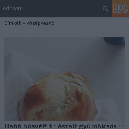
édesem
Címkék
»
középkezdő
Hahó húsvét! 1.: Aszalt gyümölcsös