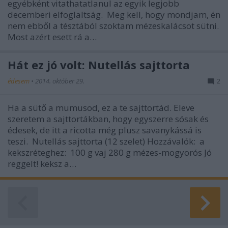
egyébként vitathatatlanul az egyik legjobb
decemberi elfoglaltság. Meg kell, hogy mondjam, én
nem ebből a tésztából szoktam mézeskalácsot sütni.
Most azért esett rá a…
Hát ez jó volt: Nutellás sajttorta
édesem
•
2014. október 29.
2
Ha a sütő a mumusod, ez a te sajttortád. Eleve
szeretem a sajttortákban, hogy egyszerre sósak és
édesek, de itt a ricotta még plusz savanykássá is
teszi. Nutellás sajttorta (12 szelet) Hozzávalók: a
kekszréteghez: 100 g vaj 280 g mézes-mogyorós Jó
reggelt! keksz a…