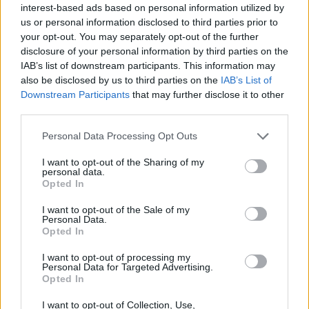
szülinapi torta
interest-based ads based on personal information utilized by
us or personal information disclosed to third parties prior to
édesem
•
2015. február 17.
2
your opt-out. You may separately opt-out of the further
disclosure of your personal information by third parties on the
Csak a belső számít - mondanám, ha kívül csúnya
IAB’s list of downstream participants. This information may
lenne, de nem az. Itt nem árulunk zsákbamacskát,
also be disclosed by us to third parties on the
IAB’s List of
nem lehet eltüntetni a tortát több kiló színes
Downstream Participants
that may further disclose it to other
cukorkészítmény alá, amit itt látsz, az maga a
third parties.
csupasz valóság. Vagy hívhatjuk torta
Please note that this website/app uses one or more Google
minimalizmusnak is. Először a Momofuku…
Personal Data Processing Opt Outs
services and may gather and store information including but
not limited to your visit or usage behaviour. You may click to
I want to opt-out of the Sharing of my
Sós, de nem pogácsa: Kecskesajtos-
personal data.
grant or deny consent to Google and its third-party tags to
Opted In
use your data for below specified purposes in below Google
fehérboros quiche
consent section.
I want to opt-out of the Sale of my
édesem
•
2015. január 27.
0
Personal Data.
Opted In
Elismerem, hogy egy cukrászdában jól jön, ha találsz
I want to opt-out of processing my
Personal Data for Targeted Advertising.
mindig sósat is, de biztos vagyok benne, hogy nem
Opted In
kell mindig pogácsának lennie. Vannak helyek már
Budapesten is, ahol ez evidens, lásd pl. á table!
I want to opt-out of Collection, Use,