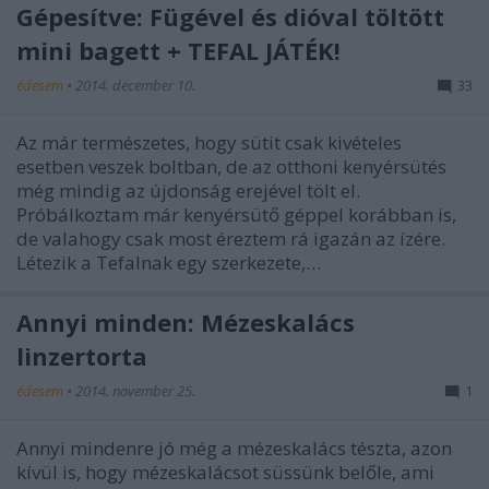
Gépesítve: Fügével és dióval töltött
mini bagett + TEFAL JÁTÉK!
édesem
•
2014. december 10.
33
Az már természetes, hogy sütit csak kivételes
esetben veszek boltban, de az otthoni kenyérsütés
még mindig az újdonság erejével tölt el.
Próbálkoztam már kenyérsütő géppel korábban is,
de valahogy csak most éreztem rá igazán az ízére.
Létezik a Tefalnak egy szerkezete,…
Annyi minden: Mézeskalács
linzertorta
édesem
•
2014. november 25.
1
Annyi mindenre jó még a mézeskalács tészta, azon
kívül is, hogy mézeskalácsot süssünk belőle, ami