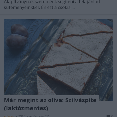
Alapítványnak szeretnénk segíteni a felajánlott
süteményeinkkel. Én ezt a csokis ...
Már megint az olíva: Szilváspite
(laktózmentes)
édesem
•
2015. szeptember 17.
0