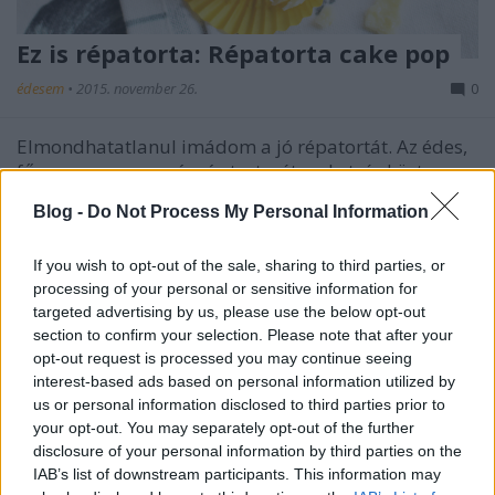
Ez is répatorta: Répatorta cake pop
édesem
•
2015. november 26.
0
Elmondhatatlanul imádom a jó répatortát. Az édes,
fűszeres, narancssárgás tortarétegeket, és közte a
fanyar krémsajt mázat. Ebbe az ...
Blog -
Do Not Process My Personal Information
If you wish to opt-out of the sale, sharing to third parties, or
processing of your personal or sensitive information for
targeted advertising by us, please use the below opt-out
section to confirm your selection. Please note that after your
opt-out request is processed you may continue seeing
interest-based ads based on personal information utilized by
us or personal information disclosed to third parties prior to
your opt-out. You may separately opt-out of the further
disclosure of your personal information by third parties on the
IAB’s list of downstream participants. This information may