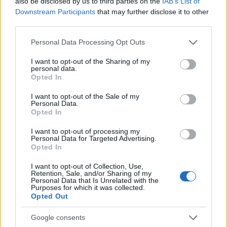
also be disclosed by us to third parties on the
IAB’s List of
Downstream Participants
that may further disclose it to other
third parties.
Újra nem gondolva: Kókuszkocka
Please note that this website/app uses one or more Google
Personal Data Processing Opt Outs
services and may gather and store information including but
édesem
•
2015. október 27.
2
not limited to your visit or usage behaviour. You may click to
I want to opt-out of the Sharing of my
personal data.
grant or deny consent to Google and its third-party tags to
Opted In
use your data for below specified purposes in below Google
Világ életemben azt hittem, hogy a kókuszkocka egy
consent section.
magyar találmány. Kicsit csalódtam, amikor
I want to opt-out of the Sale of my
Personal Data.
kiderült, hogy ez egy Ausztráliában is létező ...
Opted In
I want to opt-out of processing my
Personal Data for Targeted Advertising.
Opted In
I want to opt-out of Collection, Use,
Retention, Sale, and/or Sharing of my
Personal Data that Is Unrelated with the
Purposes for which it was collected.
Opted Out
Google consents