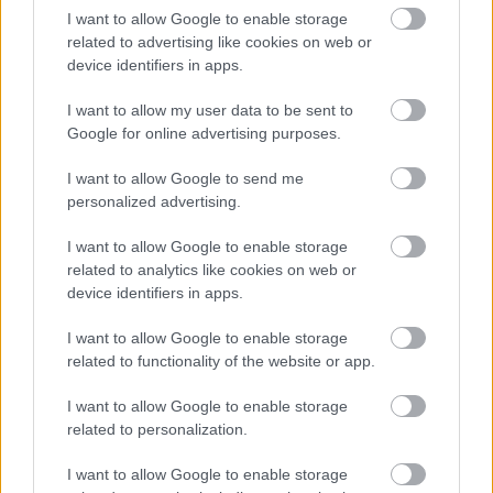
I want to allow Google to enable storage
related to advertising like cookies on web or
device identifiers in apps.
I want to allow my user data to be sent to
Ha akarom, torta, ha akarom,
Google for online advertising purposes.
desszert: Sós karamellás sajttorta
I want to allow Google to send me
édesem
•
2015. október 07.
0
personalized advertising.
I want to allow Google to enable storage
Én nem tudom, mitől olyan jó csatos üvegből
related to analytics like cookies on web or
édességet enni, de valamitől nagyon! Ezt a sajttortát
device identifiers in apps.
nyugodtan megcsinálhattam volna tortaformában ...
I want to allow Google to enable storage
related to functionality of the website or app.
I want to allow Google to enable storage
related to personalization.
I want to allow Google to enable storage