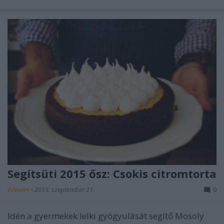
Segítsüti 2015 ősz: Csokis citromtorta
édesem
•
2015. szeptember 21.
0
Idén a gyermekek lelki gyógyulását segítő Mosoly