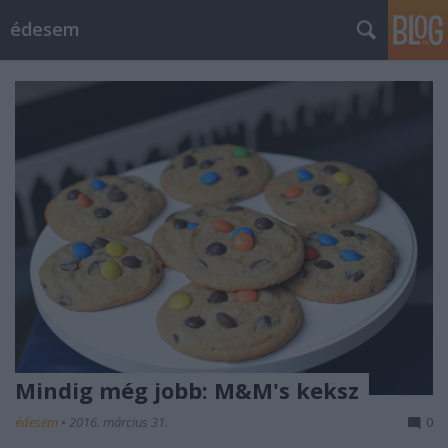
édesem
Mindig még jobb: M&M's keksz
édesem
•
2016. március 31.
0